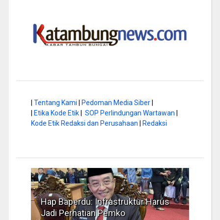
|
Tentang Kami
|
Pedoman Media Siber
|
|
Etika Kode Etik
|
SOP Perlindungan Wartawan
|
Kode Etik Redaksi dan Perusahaan
|
Redaksi
a di
Hap Baperdu: Infrastruktur Harus
Musi
Jadi Perhatian Pemko
Peng