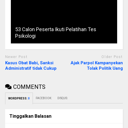
53 Calon Peserta Ikuti Pelatihan Tes
Psikologi
Newer Post
Older Post
Kasus Obat Babi, Sanksi
Ajak Parpol Kampanyekan
Administratif tidak Cukup
Tolak Politik Uang
COMMENTS
FACEBOOK:
DISQUS:
WORDPRESS:
0
Tinggalkan Balasan