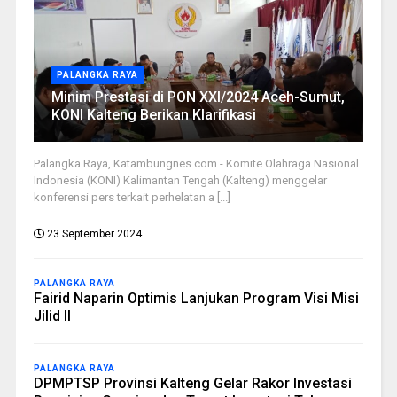
PALANGKA RAYA
Minim Prestasi di PON XXI/2024 Aceh-Sumut,
KONI Kalteng Berikan Klarifikasi
Palangka Raya, Katambungnes.com - Komite Olahraga Nasional
Indonesia (KONI) Kalimantan Tengah (Kalteng) menggelar
konferensi pers terkait perhelatan a [...]
23 September 2024
PALANGKA RAYA
Fairid Naparin Optimis Lanjukan Program Visi Misi
Jilid II
PALANGKA RAYA
DPMPTSP Provinsi Kalteng Gelar Rakor Investasi