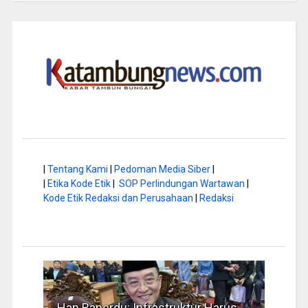
|
Tentang Kami
|
Pedoman Media Siber
|
|
Etika Kode Etik
|
SOP Perlindungan Wartawan
|
Kode Etik Redaksi dan Perusahaan
|
Redaksi
a di
Hap Baperdu: Infrastruktur Harus
Musi