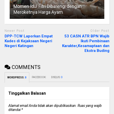
Momen Idul Fitri Dibarengi dengan
Meroketnya Harga Ayam
Newer Post
Older Post
DPP-TCW Laporkan Empat
53 CASN ATR BPN Wajib
Kades di Kejaksaan Negeri
Ikuti Pembinaan
Negeri Katingan
Karakter,Kesamaptaan dan
Ekstra Buding
COMMENTS
FACEBOOK:
DISQUS:
0
WORDPRESS:
0
Tinggalkan Balasan
Alamat email Anda tidak akan dipublikasikan.
Ruas yang wajib
ditandai
*