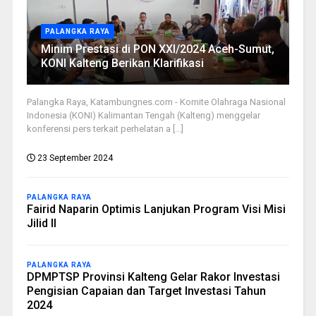
PALANGKA RAYA
Minim Prestasi di PON XXI/2024 Aceh-Sumut,
KONI Kalteng Berikan Klarifikasi
Palangka Raya, Katambungnes.com - Komite Olahraga Nasional
Indonesia (KONI) Kalimantan Tengah (Kalteng) menggelar
konferensi pers terkait perhelatan a [...]
23 September 2024
PALANGKA RAYA
Fairid Naparin Optimis Lanjukan Program Visi Misi
Jilid II
PALANGKA RAYA
DPMPTSP Provinsi Kalteng Gelar Rakor Investasi
Pengisian Capaian dan Target Investasi Tahun
2024