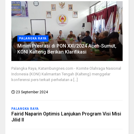
PALANGKA RAYA
Minim Prestasi di PON XXI/2024 Aceh-Sumut,
KONI Kalteng Berikan Klarifikasi
Palangka Raya, Katambungnes.com - Komite Olahraga Nasional
Indonesia (KONI) Kalimantan Tengah (Kalteng) menggelar
konferensi pers terkait perhelatan a [...]
23 September 2024
PALANGKA RAYA
Fairid Naparin Optimis Lanjukan Program Visi Misi
Jilid II