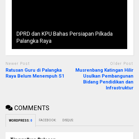
DPRD dan KPU Bahas Persiapan Pilkada
Palangka Raya
Newer Post
Older Post
Ratusan Guru di Palangka
Musrenbang Katingan Hilir
Raya Belum Menempuh S1
Usulkan Pembangunan
Bidang Pendidikan dan
Infrastruktur
COMMENTS
FACEBOOK:
DISQUS:
WORDPRESS:
0