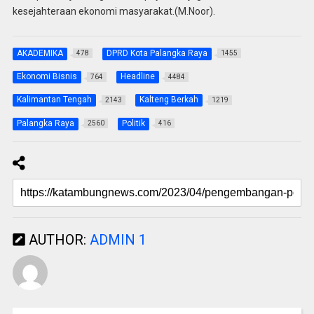
kesejahteraan ekonomi masyarakat.(M.Noor).
AKADEMIKA
DPRD Kota Palangka Raya
478
1455
Ekonomi Bisnis
Headline
764
4484
Kalimantan Tengah
Kalteng Berkah
2143
1219
Palangka Raya
Politik
2560
416
AUTHOR:
ADMIN 1