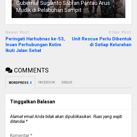
Gubernur Sugianto Sabran Pantau Arus
Mudik di Pelabuhan Sampit
Newer Post
Older Post
Peringati Harhubnas ke-53,
Unit Rescue Perlu Dibentuk
Insan Perhubungan Kotim
di Setiap Kelurahan
Ikuti Jalan Sehat
COMMENTS
FACEBOOK:
DISQUS:
WORDPRESS:
0
Tinggalkan Balasan
Alamat email Anda tidak akan dipublikasikan.
Ruas yang wajib
ditandai
*
Komentar
*