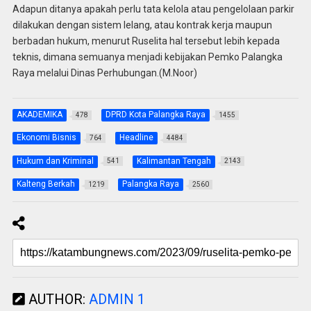
Adapun ditanya apakah perlu tata kelola atau pengelolaan parkir
dilakukan dengan sistem lelang, atau kontrak kerja maupun
berbadan hukum, menurut Ruselita hal tersebut lebih kepada
teknis, dimana semuanya menjadi kebijakan Pemko Palangka
Raya melalui Dinas Perhubungan.(M.Noor)
AKADEMIKA
DPRD Kota Palangka Raya
478
1455
Ekonomi Bisnis
Headline
764
4484
Hukum dan Kriminal
Kalimantan Tengah
541
2143
Kalteng Berkah
Palangka Raya
1219
2560
AUTHOR:
ADMIN 1