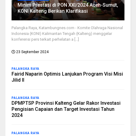
Minim Prestasi di PON XXI/2024 Aceh-Sumut,
KONI Kalteng Berikan Klarifikasi
Palangka Raya, Katambungnes.com - Komite Olahraga Nasional
Indonesia (KONI) Kalimantan Tengah (Kalteng) menggelar
konferensi pers terkait perhelatan a [...]
23 September 2024
PALANGKA RAYA
Fairid Naparin Optimis Lanjukan Program Visi Misi
Jilid II
PALANGKA RAYA
DPMPTSP Provinsi Kalteng Gelar Rakor Investasi
Pengisian Capaian dan Target Investasi Tahun
2024
PALANGKA RAYA