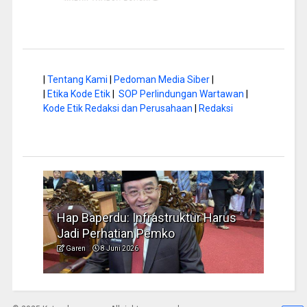
|
Tentang Kami
|
Pedoman Media Siber
|
|
Etika Kode Etik
|
SOP Perlindungan Wartawan
|
Kode Etik Redaksi dan Perusahaan
|
Redaksi
a di
Hap Baperdu: Infrastruktur Harus
Musi
Jadi Perhatian Pemko
Peng
Garen
8 Juni 2026
Garen