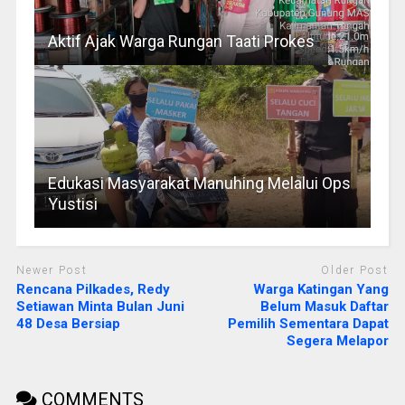
Aktif Ajak Warga Rungan Taati Prokes
Edukasi Masyarakat Manuhing Melalui Ops
Yustisi
Newer Post
Older Post
Rencana Pilkades, Redy
Warga Katingan Yang
Setiawan Minta Bulan Juni
Belum Masuk Daftar
48 Desa Bersiap
Pemilih Sementara Dapat
Segera Melapor
COMMENTS