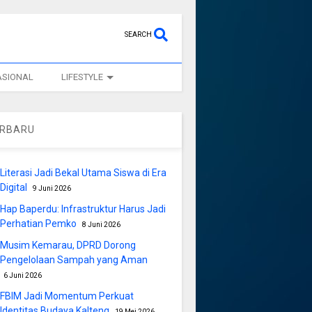
SEARCH
ASIONAL
LIFESTYLE
ERBARU
Literasi Jadi Bekal Utama Siswa di Era
Digital
9 Juni 2026
Hap Baperdu: Infrastruktur Harus Jadi
Perhatian Pemko
8 Juni 2026
Musim Kemarau, DPRD Dorong
Pengelolaan Sampah yang Aman
6 Juni 2026
FBIM Jadi Momentum Perkuat
Identitas Budaya Kalteng
19 Mei 2026