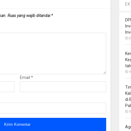
EK
kan.
Ruas yang wajib ditandai
*
DP
In
In
2
Ke
Ke
ta
1
Email
*
Ti
Ka
di
Pa
1
Ag