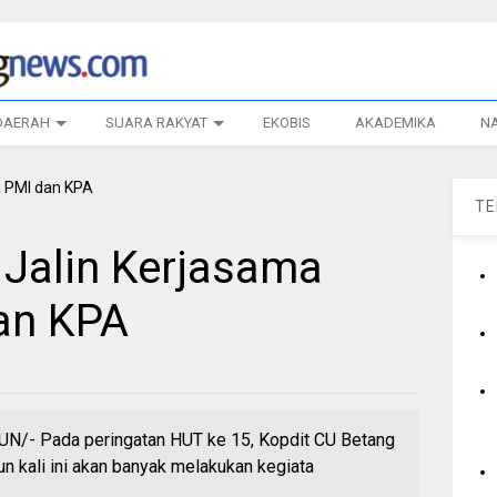
DAERAH
SUARA RAKYAT
EKOBIS
AKADEMIKA
N
T
 Jalin Kerjasama
an KPA
/- Pada peringatan HUT ke 15, Kopdit CU Betang
n kali ini akan banyak melakukan kegiata