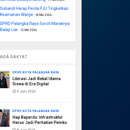
Subandi Harap Perda PJU Tingkatkan
Keamanan Warga
18 Mei 2026
DPRD Palangka Raya Soroti Maraknya
Balap Liar
15 Mei 2026
ARA RAKYAT
DPRD KOTA PALANGKA RAYA
Literasi Jadi Bekal Utama
Siswa di Era Digital
9 Juni 2026
DPRD KOTA PALANGKA RAYA
Hap Baperdu: Infrastruktur
Harus Jadi Perhatian Pemko