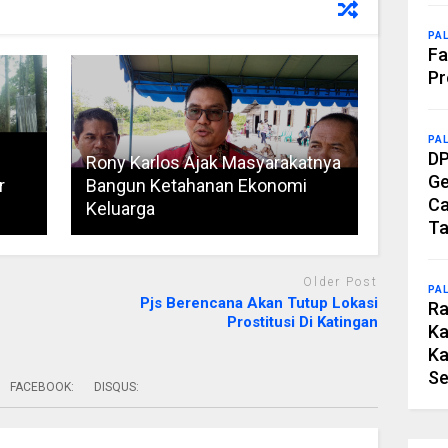
PA
Fa
Pr
PA
DP
Rony Karlos Ajak Masyarakatnya
Ge
r
Bangun Ketahanan Ekonomi
Ca
Keluarga
Ta
Older Post
PA
Pjs Berencana Akan Tutup Lokasi
Ra
Prostitusi Di Katingan
Ka
Ka
Se
FACEBOOK:
DISQUS: