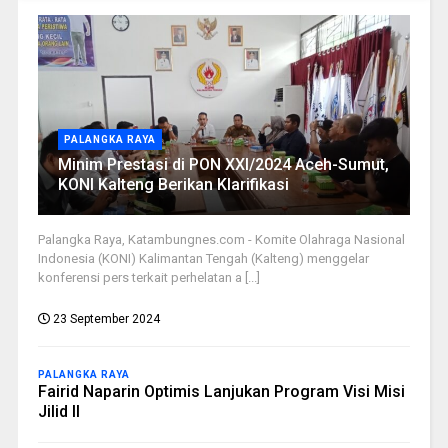
PALANGKA RAYA
Minim Prestasi di PON XXI/2024 Aceh-Sumut,
KONI Kalteng Berikan Klarifikasi
Palangka Raya, Katambungnes.com - Komite Olahraga Nasional
Indonesia (KONI) Kalimantan Tengah (Kalteng) menggelar
konferensi pers terkait perhelatan a [...]
23 September 2024
PALANGKA RAYA
Fairid Naparin Optimis Lanjukan Program Visi Misi
Jilid II