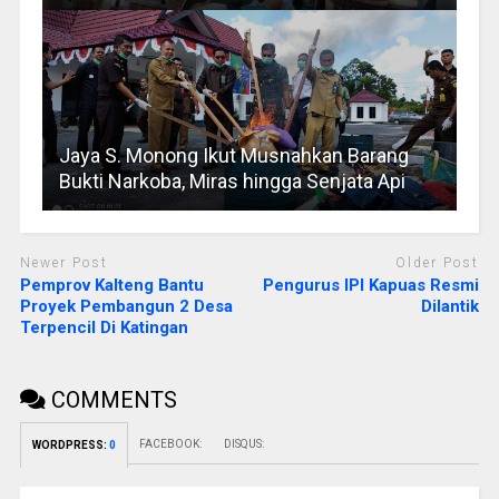
Jaya S. Monong Ikut Musnahkan Barang
Bukti Narkoba, Miras hingga Senjata Api
Newer Post
Older Post
Pemprov Kalteng Bantu
Pengurus IPI Kapuas Resmi
Proyek Pembangun 2 Desa
Dilantik
Terpencil Di Katingan
COMMENTS
FACEBOOK:
DISQUS:
WORDPRESS:
0