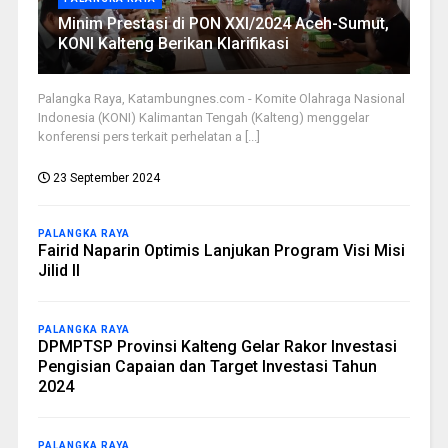
Minim Prestasi di PON XXI/2024 Aceh-Sumut,
KONI Kalteng Berikan Klarifikasi
Palangka Raya, Katambungnes.com - Komite Olahraga Nasional
Indonesia (KONI) Kalimantan Tengah (Kalteng) menggelar
konferensi pers terkait perhelatan a [...]
23 September 2024
PALANGKA RAYA
Fairid Naparin Optimis Lanjukan Program Visi Misi
Jilid II
PALANGKA RAYA
DPMPTSP Provinsi Kalteng Gelar Rakor Investasi
Pengisian Capaian dan Target Investasi Tahun
2024
PALANGKA RAYA