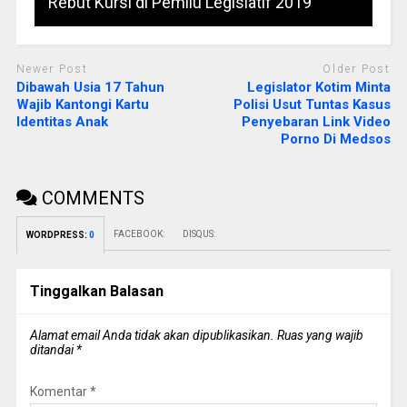
Rebut Kursi di Pemilu Legislatif 2019
Newer Post
Older Post
Dibawah Usia 17 Tahun
Legislator Kotim Minta
Wajib Kantongi Kartu
Polisi Usut Tuntas Kasus
Identitas Anak
Penyebaran Link Video
Porno Di Medsos
COMMENTS
FACEBOOK:
DISQUS:
WORDPRESS:
0
Tinggalkan Balasan
Alamat email Anda tidak akan dipublikasikan.
Ruas yang wajib
ditandai
*
Komentar
*