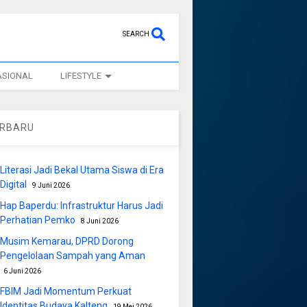
SEARCH
ASIONAL
LIFESTYLE
ERBARU
Literasi Jadi Bekal Utama Siswa di Era
Digital
9 Juni 2026
Hap Baperdu: Infrastruktur Harus Jadi
Perhatian Pemko
8 Juni 2026
Musim Kemarau, DPRD Dorong
Pengelolaan Sampah yang Aman
6 Juni 2026
FBIM Jadi Momentum Perkuat
Identitas Budaya Kalteng
19 Mei 2026