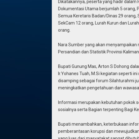
Dikatakannya, peserta yang hadir dalam PP
Dokumentasi Utama berjumlah 5 orang, 
Semua Keretaris Badan/Dinas 29 orang, 
SekCam 12 orang, Lurah Kurun dan Lurah
orang.
Nara Sumber yang akan menyampaikan mat
Persandian dan Statistik Provinsi Kalima
Bupati Gunung Mas, Arton S Dohong dal
Ir.Yohanes Tuah, M.Si kegiatan seperti 
disamping sebagai forum Silahturahmi 
meningkatkan pengetahuan dan wawasan 
Informasi merupakan kebutuhan pokok se
sosialnya serta Bagian terpenting Bagi K
Bupati menambahkan, keterbukaan info
pemberantasan korupsi dan mewujudkan ta
yang luas dari masyatakat sangat dibut