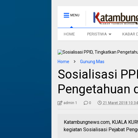
MENU
HOME
PERISTIWA
KABAR 
Home
Gunung Mas
Sosialisasi PP
Pengetahuan 
admin 1
0
21 Maret 2018 10:34
Katambungnews.com, KUALA KURU
kegiatan Sosialisasi Pejabat Peng