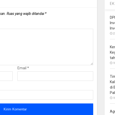
EK
kan.
Ruas yang wajib ditandai
*
DP
In
In
2
Ke
Ke
ta
1
Email
*
Ti
Ka
di
Pa
1
Ag