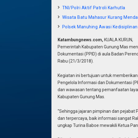
TNI/Polri Aktif Patroli Karhutla
Wisata Batu Mahasur Kurang Menda
Polsek Manuhing Awasi Kedisiplinan
Katambungnews.com,
KUALA KURUN,
Pemerintah Kabupaten Gunung Mas mengge
Dokumentasi (PPID) di aula Badan Peren
Rabu (21/3/2018).
Kegiatan ini bertujuan untuk memberik
Pengelola Informasi dan Dokumentasi (
dan wawasan tentang pemanfaatan layan
Kabupaten Gunung Mas.
“Sehingga jajaran pimpinan dan pejabat 
dan terpercaya, baik informasi sangat Ra
ungkap Turina Baboe mewakili Ketua Pani