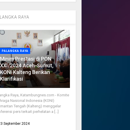
LANGKA RAYA
PALANGKA RAYA
Minim Prestasi di PON
XXI/2024 Aceh-Sumut,
KONI Kalteng Berikan
Klarifikasi
angka Raya, Katambungnes.com - Komite
hraga Nasional Indonesia (KONI)
imantan Tengah (Kalteng) menggelar
ferensi pers terkait perhelatan a [...]
23 September 2024