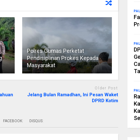
PA
Fa
Pr
PA
DP
Polres Gumas Perketat
Ge
g
Pendisiplinan Prokes Kepada
Ca
Masyarakat
Ta
Older Post
PA
tahuan
Jelang Bulan Ramadhan, Ini Pesan Waket
Ra
DPRD Kotim
Ka
Ka
Se
FACEBOOK:
DISQUS: