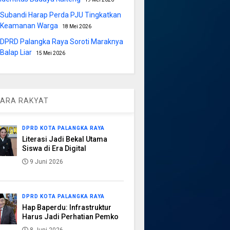
Subandi Harap Perda PJU Tingkatkan
Keamanan Warga
18 Mei 2026
DPRD Palangka Raya Soroti Maraknya
Balap Liar
15 Mei 2026
ARA RAKYAT
DPRD KOTA PALANGKA RAYA
Literasi Jadi Bekal Utama
Siswa di Era Digital
9 Juni 2026
DPRD KOTA PALANGKA RAYA
Hap Baperdu: Infrastruktur
Harus Jadi Perhatian Pemko