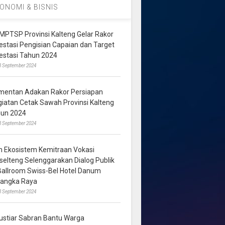
ONOMI & BISNIS
MPTSP Provinsi Kalteng Gelar Rakor
vestasi Pengisian Capaian dan Target
vestasi Tahun 2024
3 September 2024
mentan Adakan Rakor Persiapan
giatan Cetak Sawah Provinsi Kalteng
hun 2024
8 September 2024
m Ekosistem Kemitraan Vokasi
lselteng Selenggarakan Dialog Publik
 Ballroom Swiss-Bel Hotel Danum
langka Raya
8 September 2024
ustiar Sabran Bantu Warga