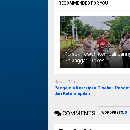
RECOMMENDED FOR YOU
Polsek Tewah Kembali Jarin
Pelanggar Prokes
Newer Post
Pengelola Kearsipan Dibekali Penge
dan Keterampilan
COMMENTS
WORDPRESS:
0