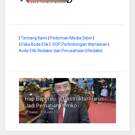
|
Tentang Kami
|
Pedoman Media Siber
|
|
Etika Kode Etik
|
SOP Perlindungan Wartawan
|
Kode Etik Redaksi dan Perusahaan
|
Redaksi
a di
Hap Baperdu: Infrastruktur Harus
Musi
Jadi Perhatian Pemko
Peng
Garen
8 Juni 2026
Garen