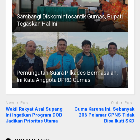
Sambangi Diskominfosantik Gumas, Bupati
Tegaskan Hal Ini
Pemungutan Suara Pilkades Bermasalah,
Ini Kata Anggota DPRD Gumas
Newer Post
Older Post
Wakil Rakyat Asal Supang
Cuma Karena Ini, Sebanyak
Ini Ingatkan Program DOB
206 Pelamar CPNS Tidak
Jadikan Prioritas Utama
Bisa Ikuti SKD