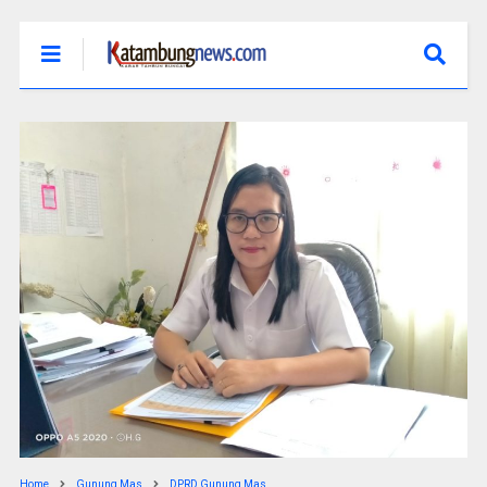
Home
Gunung Mas
DPRD Gunung Mas