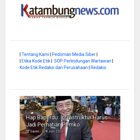
|
Tentang Kami
|
Pedoman Media Siber
|
|
Etika Kode Etik
|
SOP Perlindungan Wartawan
|
Kode Etik Redaksi dan Perusahaan
|
Redaksi
a di
Hap Baperdu: Infrastruktur Harus
Musi
Jadi Perhatian Pemko
Peng
Garen
8 Juni 2026
Garen