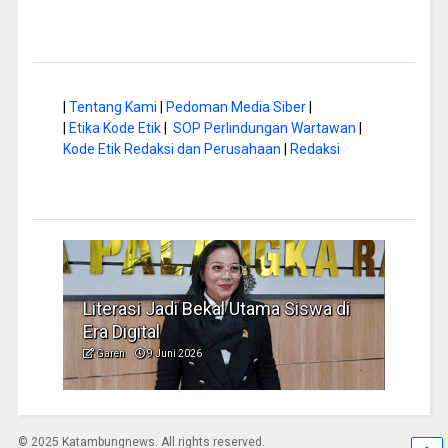
|
Tentang Kami
|
Pedoman Media Siber
|
|
Etika Kode Etik
|
SOP Perlindungan Wartawan
|
Kode Etik Redaksi dan Perusahaan
|
Redaksi
Literasi Jadi Bekal Utama Siswa di
Hap B
Era Digital
Jadi
Garen
9 Juni 2026
Garen
© 2025 Katambungnews. All rights reserved.