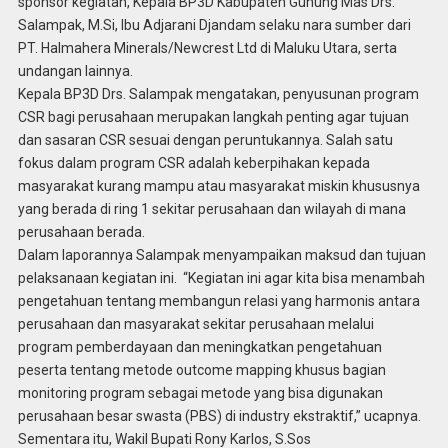
sponsor kegiatan, Kepala BP3D Kabupaten Gunung Mas Drs.
Salampak, M.Si, Ibu Adjarani Djandam selaku nara sumber dari
PT. Halmahera Minerals/Newcrest Ltd di Maluku Utara, serta
undangan lainnya.
Kepala BP3D Drs. Salampak mengatakan, penyusunan program
CSR bagi perusahaan merupakan langkah penting agar tujuan
dan sasaran CSR sesuai dengan peruntukannya. Salah satu
fokus dalam program CSR adalah keberpihakan kepada
masyarakat kurang mampu atau masyarakat miskin khususnya
yang berada di ring 1 sekitar perusahaan dan wilayah di mana
perusahaan berada.
Dalam laporannya Salampak menyampaikan maksud dan tujuan
pelaksanaan kegiatan ini. “Kegiatan ini agar kita bisa menambah
pengetahuan tentang membangun relasi yang harmonis antara
perusahaan dan masyarakat sekitar perusahaan melalui
program pemberdayaan dan meningkatkan pengetahuan
peserta tentang metode outcome mapping khusus bagian
monitoring program sebagai metode yang bisa digunakan
perusahaan besar swasta (PBS) di industry ekstraktif,” ucapnya.
Sementara itu, Wakil Bupati Rony Karlos, S.Sos