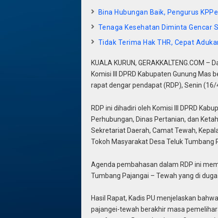
Bina Hubungan Baik, Pengurus KPPe
Tenaga Kesehatan Diminta Gencar S
Tidak Terima Hak THR, Cepat Adukan
KUALA KURUN, GERAKKALTENG.COM – Dalam 
Komisi III DPRD Kabupaten Gunung Mas
rapat dengar pendapat (RDP), Senin (16/
RDP ini dihadiri oleh Komisi III DPRD Ka
Perhubungan, Dinas Pertanian, dan Ket
Sekretariat Daerah, Camat Tewah, Kepal
Tokoh Masyarakat Desa Teluk Tumbang P
Agenda pembahasan dalam RDP ini memb
Tumbang Pajangai – Tewah yang di duga
Hasil Rapat, Kadis PU menjelaskan bahwa
pajangei-tewah berakhir masa pemelihara