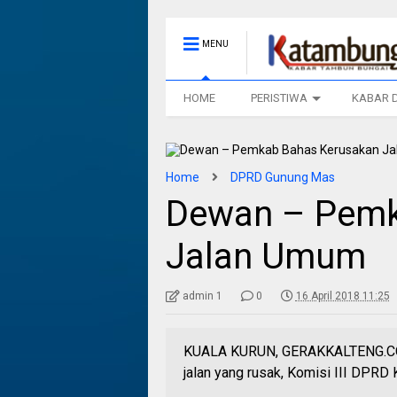
MENU
HOME
PERISTIWA
KABAR 
Home
DPRD Gunung Mas
Dewan – Pemk
Jalan Umum
admin 1
0
16 April 2018 11:25
KUALA KURUN, GERAKKALTENG.COM -
jalan yang rusak, Komisi III DPR