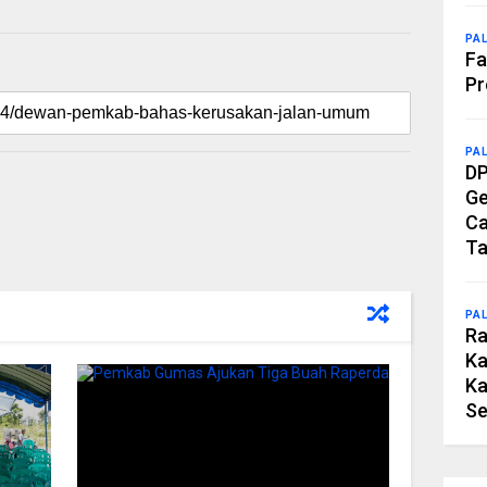
PA
Fa
Pr
PA
DP
Ge
Ca
Ta
PA
Ra
Ka
Ka
Se