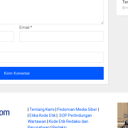
Te
1
Email
*
|
Tentang Kami
|
Pedoman Media Siber
|
FBIM Jadi Momentum
Subandi Harap Perd
|
Etika Kode Etik
|
SOP Perlindungan
Perkuat Identitas Budaya
Tingkatkan Keaman
Wartawan
|
Kode Etik Redaksi dan
Perusahaan
|
Redaksi