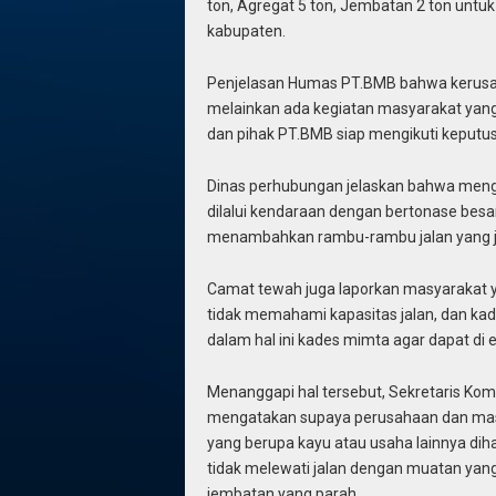
ton, Agregat 5 ton, Jembatan 2 ton untuk 
kabupaten.
Penjelasan Humas PT.BMB bahwa kerusaka
melainkan ada kegiatan masyarakat yan
dan pihak PT.BMB siap mengikuti keputusan
Dinas perhubungan jelaskan bahwa mengen
dilalui kendaraan dengan bertonase bes
menambahkan rambu-rambu jalan yang je
Camat tewah juga laporkan masyarakat y
tidak memahami kapasitas jalan, dan k
dalam hal ini kades mimta agar dapat di e
Menanggapi hal tersebut, Sekretaris Kom
mengatakan supaya perusahaan dan mas
yang berupa kayu atau usaha lainnya di
tidak melewati jalan dengan muatan yang
jembatan yang parah .