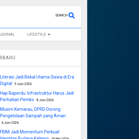
SEARCH
ASIONAL
LIFESTYLE
ERBARU
Literasi Jadi Bekal Utama Siswa di Era
Digital
9 Juni 2026
Hap Baperdu: Infrastruktur Harus Jadi
Perhatian Pemko
8 Juni 2026
Musim Kemarau, DPRD Dorong
Pengelolaan Sampah yang Aman
6 Juni 2026
FBIM Jadi Momentum Perkuat
Identitas Budaya Kalteng
19 Mei 2026