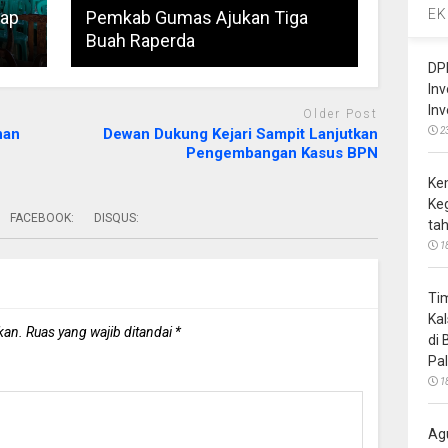
EK
iap
Pemkab Gumas Ajukan Tiga
Buah Raperda
DP
In
In
Older Post
2
nan
Dewan Dukung Kejari Sampit Lanjutkan
Pengembangan Kasus BPN
Ke
Ke
FACEBOOK:
DISQUS:
ta
1
Ti
Ka
kan.
Ruas yang wajib ditandai
*
di
Pa
1
Ag