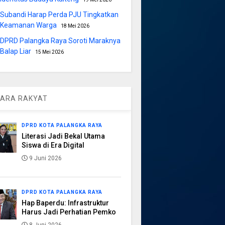
Subandi Harap Perda PJU Tingkatkan
Keamanan Warga
18 Mei 2026
DPRD Palangka Raya Soroti Maraknya
Balap Liar
15 Mei 2026
ARA RAKYAT
DPRD KOTA PALANGKA RAYA
Literasi Jadi Bekal Utama
Siswa di Era Digital
9 Juni 2026
DPRD KOTA PALANGKA RAYA
Hap Baperdu: Infrastruktur
Harus Jadi Perhatian Pemko