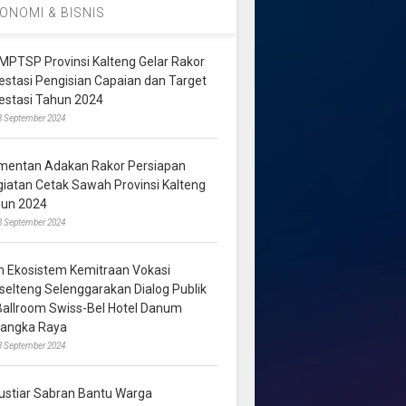
ONOMI & BISNIS
MPTSP Provinsi Kalteng Gelar Rakor
vestasi Pengisian Capaian dan Target
vestasi Tahun 2024
3 September 2024
mentan Adakan Rakor Persiapan
giatan Cetak Sawah Provinsi Kalteng
hun 2024
8 September 2024
m Ekosistem Kemitraan Vokasi
lselteng Selenggarakan Dialog Publik
 Ballroom Swiss-Bel Hotel Danum
langka Raya
8 September 2024
ustiar Sabran Bantu Warga