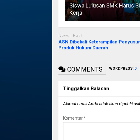
Siswa Lulusan SMK Harus S
Kerja
Newer Post
ASN Dibekali Keterampilan Penyusu
Produk Hukum Daerah
COMMENTS
WORDPRESS:
0
Tinggalkan Balasan
Alamat email Anda tidak akan dipublikasi
Komentar
*