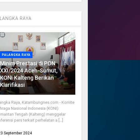
LANGKA RAYA
PALANGKA RAYA
Minim Prestasi di PON
XXI/2024 Aceh-Sumut,
KONI Kalteng Berikan
Klarifikasi
angka Raya, Katambungnes.com - Komite
hraga Nasional Indonesia (KONI)
imantan Tengah (Kalteng) menggelar
ferensi pers terkait perhelatan a [...]
23 September 2024