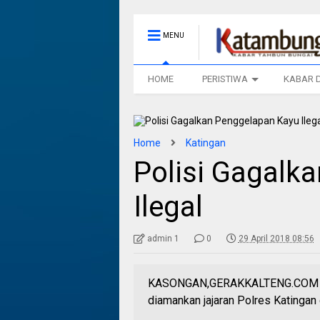
MENU
HOME
PERISTIWA
KABAR 
Home
Katingan
Polisi Gagalk
Ilegal
admin 1
0
29 April 2018 08:56
KASONGAN,GERAKKALTENG.COM - Se
diamankan jajaran Polres Katingan 