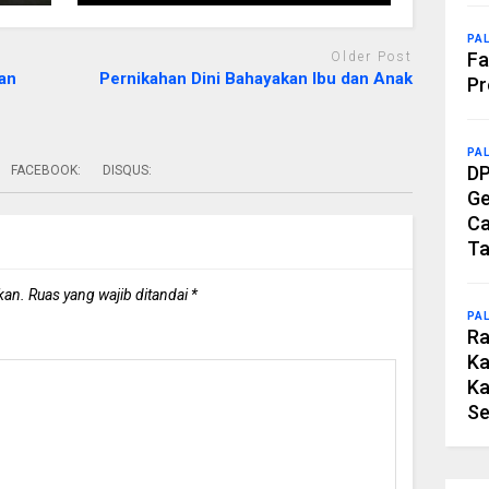
PA
Fa
Older Post
an
Pernikahan Dini Bahayakan Ibu dan Anak
Pr
PA
DP
FACEBOOK:
DISQUS:
Ge
Ca
Ta
kan.
Ruas yang wajib ditandai
*
PA
Ra
Ka
Ka
Se