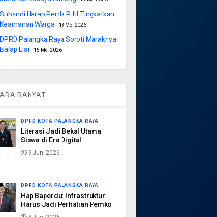
Subandi Harap Perda PJU Tingkatkan
Keamanan Warga
18 Mei 2026
DPRD Palangka Raya Soroti Maraknya
Balap Liar
15 Mei 2026
ARA RAKYAT
DPRD KOTA PALANGKA RAYA
Literasi Jadi Bekal Utama
Siswa di Era Digital
9 Juni 2026
DPRD KOTA PALANGKA RAYA
Hap Baperdu: Infrastruktur
Harus Jadi Perhatian Pemko