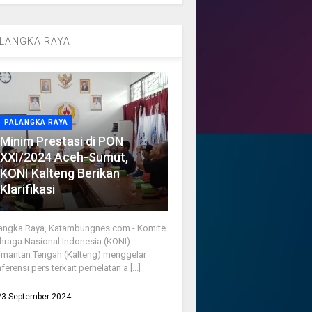
LANGKA RAYA
PALANGKA RAYA
Minim Prestasi di PON
XXI/2024 Aceh-Sumut,
KONI Kalteng Berikan
Klarifikasi
angka Raya, Katambungnes.com - Komite
hraga Nasional Indonesia (KONI)
imantan Tengah (Kalteng) menggelar
ferensi pers terkait perhelatan a [...]
23 September 2024