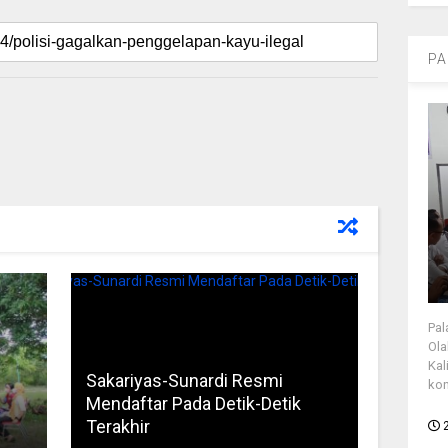
PA
Pal
Ola
Kal
Sakariyas-Sunardi Resmi
kon
n
Mendaftar Pada Detik-Detik
Terakhir