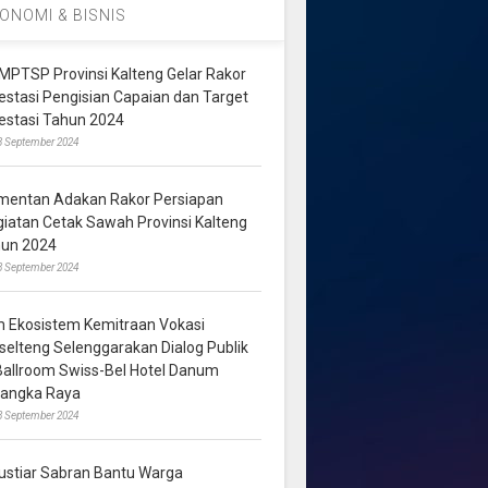
ONOMI & BISNIS
MPTSP Provinsi Kalteng Gelar Rakor
vestasi Pengisian Capaian dan Target
vestasi Tahun 2024
3 September 2024
mentan Adakan Rakor Persiapan
giatan Cetak Sawah Provinsi Kalteng
hun 2024
8 September 2024
m Ekosistem Kemitraan Vokasi
lselteng Selenggarakan Dialog Publik
 Ballroom Swiss-Bel Hotel Danum
langka Raya
8 September 2024
ustiar Sabran Bantu Warga