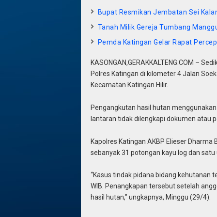
Bupat Resmikan Jembatan Sei Kal
Tanah Milik Gereja Tumbang Mangg
Pemda Katingan Gelar Rapat Percep
KASONGAN,GERAKKALTENG.COM – Sedikitn
Polres Katingan di kilometer 4 Jalan So
Kecamatan Katingan Hilir.
Pengangkutan hasil hutan menggunakan d
lantaran tidak dilengkapi dokumen atau p
Kapolres Katingan AKBP Elieser Dharma 
sebanyak 31 potongan kayu log dan satu 
“Kasus tindak pidana bidang kehutanan te
WIB. Penangkapan tersebut setelah angg
hasil hutan,” ungkapnya, Minggu (29/4).