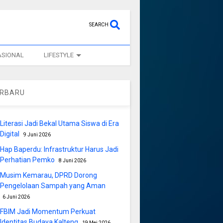
SEARCH
ASIONAL
LIFESTYLE
ERBARU
Literasi Jadi Bekal Utama Siswa di Era
Digital
9 Juni 2026
Hap Baperdu: Infrastruktur Harus Jadi
Perhatian Pemko
8 Juni 2026
Musim Kemarau, DPRD Dorong
Pengelolaan Sampah yang Aman
6 Juni 2026
FBIM Jadi Momentum Perkuat
Identitas Budaya Kalteng
19 Mei 2026