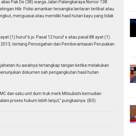
 alias Pak De (38) warga Jalan Palangkaraya Nomor 138
gan Hilir. Polisi amankan tersangka lantaran terlibat atau
kut, menguasai atau memiliki hasil hutan kayu yang tidak
t (1) huruf b jo. Pasal 12 huruf e atau pasal 88 ayat (1)
hun 2013, tentang Pencegahan dan Pemberantasan Perusakan
ejahatan itu awalnya tertangkap tangan ketika melakukan
 menunjukan dokumen sah pengangkutan hasil hutan
s MC dan satu unit dum truk merk Mitsubishi kemudian
lani proses hukum lebih lanjut,” pungkasnya. (BS)