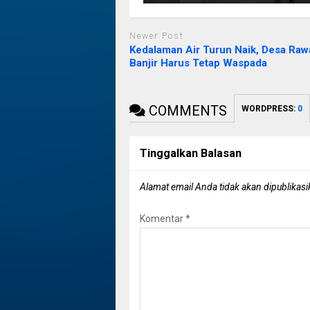
Newer Post
Kedalaman Air Turun Naik, Desa Raw
Banjir Harus Tetap Waspada
COMMENTS
WORDPRESS:
0
Tinggalkan Balasan
Alamat email Anda tidak akan dipublikasi
Komentar
*