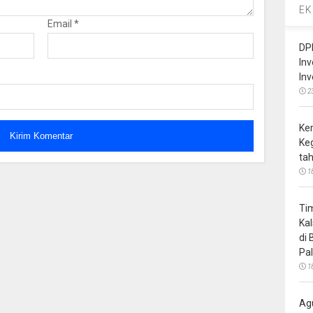
EK
Email
*
DP
In
In
2
Ke
Ke
ta
1
Ti
Ka
di
Pa
1
Ag