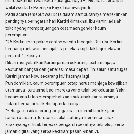
merupakan Istri wali Kota Palangka Raya Hj. Noorlaila serta Istri
wakil wali kota Palangka Raya Trisnawidyanti.
Pada acara tersebut wali kota dalam sambutannya menekankan
pentingnya peringatan hari Kartini dimaknai. Ibu Kartini adalah
tokoh yang memperjuangan kesamaan gender kaum
perempuan
“RA Kartini merupakan contoh wanita tangguh. Dulu Ibu Kartini
berjuang melawan penjajah, tapi sekarang tidak lagi melawan
penjajah,” jelasnya.
Riban menyebutkan Kartini jaman sekarang lebih menjaga
keutuhan bangsa dan generasi masa depan. “Ini salah satu tugas
Kartini jaman Now sekarang ini,” katanya lagi.
Pun demikian, kaum perempuan tetap harus menjaga kewajiban
utamanya , terutama bagi mereka yang telah berkeluarga. Yakni
bagaimana tetap memperhatikan anak-anak dan suaminya
dalam berbagai hal kehidupan keluarga.
“Sebagai sosok seorang ibu juga masih memiliki pekerjaan
rumah bersama, terutama salah satunya menuntun anak-
anaknya agar tidak terjebak pengaruh pesatnya teknologi serta
jaman digital yang serba kekinian,”pesan Riban.VD