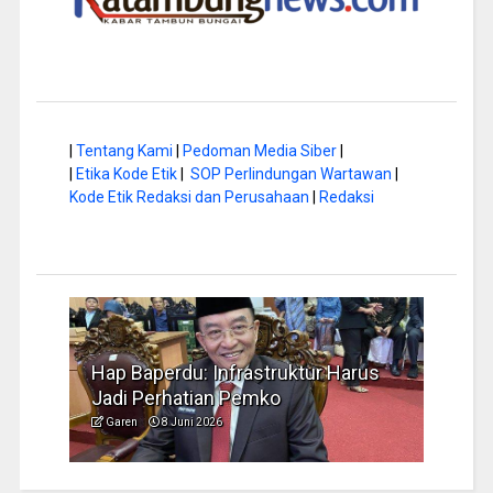
|
Tentang Kami
|
Pedoman Media Siber
|
|
Etika Kode Etik
|
SOP Perlindungan Wartawan
|
Kode Etik Redaksi dan Perusahaan
|
Redaksi
a di
Hap Baperdu: Infrastruktur Harus
Musi
Jadi Perhatian Pemko
Peng
Garen
8 Juni 2026
Garen