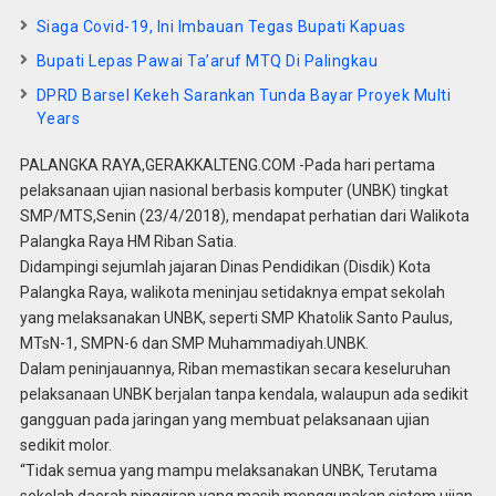
Siaga Covid-19, Ini Imbauan Tegas Bupati Kapuas
Bupati Lepas Pawai Ta’aruf MTQ Di Palingkau
DPRD Barsel Kekeh Sarankan Tunda Bayar Proyek Multi
Years
PALANGKA RAYA,GERAKKALTENG.COM -Pada hari pertama
pelaksanaan ujian nasional berbasis komputer (UNBK) tingkat
SMP/MTS,Senin (23/4/2018), mendapat perhatian dari Walikota
Palangka Raya HM Riban Satia.
Didampingi sejumlah jajaran Dinas Pendidikan (Disdik) Kota
Palangka Raya, walikota meninjau setidaknya empat sekolah
yang melaksanakan UNBK, seperti SMP Khatolik Santo Paulus,
MTsN-1, SMPN-6 dan SMP Muhammadiyah.UNBK.
Dalam peninjauannya, Riban memastikan secara keseluruhan
pelaksanaan UNBK berjalan tanpa kendala, walaupun ada sedikit
gangguan pada jaringan yang membuat pelaksanaan ujian
sedikit molor.
“Tidak semua yang mampu melaksanakan UNBK, Terutama