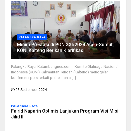
PALANGKA RAYA
Minim Prestasi di PON XXI/2024 Aceh-Sumut,
KONI Kalteng Berikan Klarifikasi
Palangka Raya, Katambungnes.com - Komite Olahraga Nasional
Indonesia (KONI) Kalimantan Tengah (Kalteng) menggelar
konferensi pers terkait perhelatan a [...]
23 September 2024
PALANGKA RAYA
Fairid Naparin Optimis Lanjukan Program Visi Misi
Jilid II