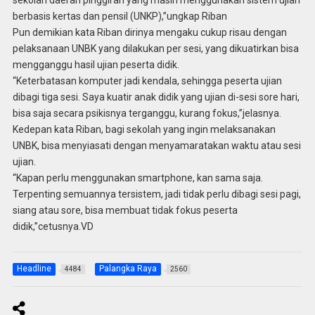
sekolah daerah pinggiran yang masih menggunakan sistem ujian
berbasis kertas dan pensil (UNKP),”ungkap Riban
Pun demikian kata Riban dirinya mengaku cukup risau dengan
pelaksanaan UNBK yang dilakukan per sesi, yang dikuatirkan bisa
mengganggu hasil ujian peserta didik.
“Keterbatasan komputer jadi kendala, sehingga peserta ujian
dibagi tiga sesi. Saya kuatir anak didik yang ujian di-sesi sore hari,
bisa saja secara psikisnya terganggu, kurang fokus,”jelasnya.
Kedepan kata Riban, bagi sekolah yang ingin melaksanakan
UNBK, bisa menyiasati dengan menyamaratakan waktu atau sesi
ujian.
“Kapan perlu menggunakan smartphone, kan sama saja.
Terpenting semuannya tersistem, jadi tidak perlu dibagi sesi pagi,
siang atau sore, bisa membuat tidak fokus peserta
didik,”cetusnya.VD
Headline
Palangka Raya
4484
2560