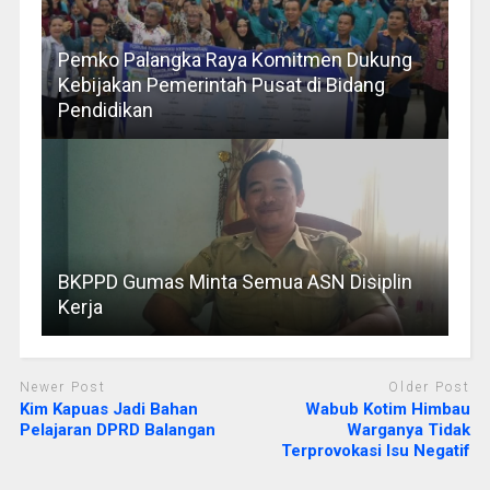
Pemko Palangka Raya Komitmen Dukung
Kebijakan Pemerintah Pusat di Bidang
Pendidikan
BKPPD Gumas Minta Semua ASN Disiplin
Kerja
Newer Post
Older Post
Kim Kapuas Jadi Bahan
Wabub Kotim Himbau
Pelajaran DPRD Balangan
Warganya Tidak
Terprovokasi Isu Negatif