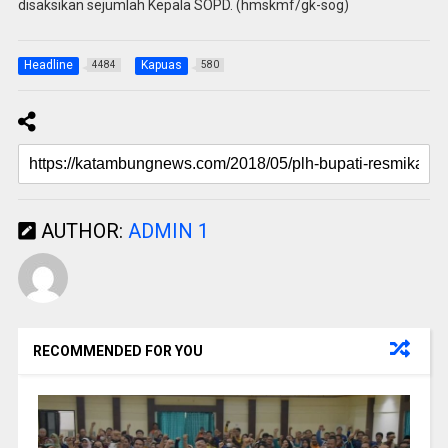
disaksikan sejumlah Kepala SOPD. (hmskmf/gk-sog)
Headline
Kapuas
4484
580
AUTHOR:
ADMIN 1
RECOMMENDED FOR YOU