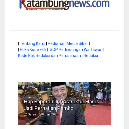
|
Tentang Kami
|
Pedoman Media Siber
|
|
Etika Kode Etik
|
SOP Perlindungan Wartawan
|
Kode Etik Redaksi dan Perusahaan
|
Redaksi
rastruktur Harus
Musim Kemarau, DPRD Dorong
Pemko
Pengelolaan Sampah yang Aman
Garen
6 Juni 2026