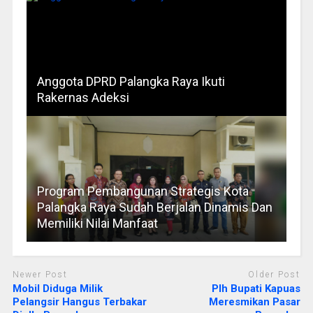
Anggota DPRD Palangka Raya Ikuti
Rakernas Adeksi
Program Pembangunan Strategis Kota
Palangka Raya Sudah Berjalan Dinamis Dan
Memiliki Nilai Manfaat
Newer Post
Older Post
Mobil Diduga Milik
Plh Bupati Kapuas
Pelangsir Hangus Terbakar
Meresmikan Pasar