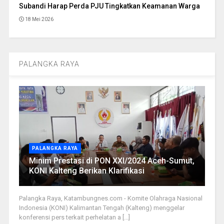
Subandi Harap Perda PJU Tingkatkan Keamanan Warga
18 Mei 2026
PALANGKA RAYA
PALANGKA RAYA
Minim Prestasi di PON XXI/2024 Aceh-Sumut,
KONI Kalteng Berikan Klarifikasi
Palangka Raya, Katambungnes.com - Komite Olahraga Nasional
Indonesia (KONI) Kalimantan Tengah (Kalteng) menggelar
konferensi pers terkait perhelatan a [...]