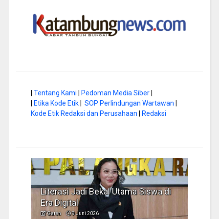
|
Tentang Kami
|
Pedoman Media Siber
|
|
Etika Kode Etik
|
SOP Perlindungan Wartawan
|
Kode Etik Redaksi dan Perusahaan
|
Redaksi
Literasi Jadi Bekal Utama Siswa di
Hap B
Era Digital
Jadi
Garen
9 Juni 2026
Garen