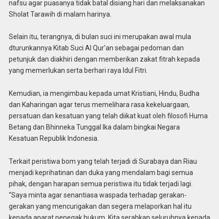
nafsu agar puasanya tidak batal disiang hari dan melaksanakan
Sholat Tarawih di malam harinya.
Selain itu, terangnya, di bulan suci ini merupakan awal mula
dturunkannya Kitab Suci Al Qur’an sebagai pedoman dan
petunjuk dan diakhiri dengan memberikan zakat fitrah kepada
yang memerlukan serta berhari raya Idul Fitri.
Kemudian, ia mengimbau kepada umat Kristiani, Hindu, Budha
dan Kaharingan agar terus memelihara rasa kekeluargaan,
persatuan dan kesatuan yang telah diikat kuat oleh filosofi Huma
Betang dan Bhinneka Tunggal Ika dalam bingkai Negara
Kesatuan Republik Indonesia.
Terkait peristiwa bom yang telah terjadi di Surabaya dan Riau
menjadi keprihatinan dan duka yang mendalam bagi semua
pihak, dengan harapan semua peristiwa itu tidak terjadi lagi.
“Saya minta agar senantiasa waspada terhadap gerakan-
gerakan yang mencurigakan dan segera melaporkan hal itu
kepada aparat penegak hukum. Kita serahkan seluruhnya kepada