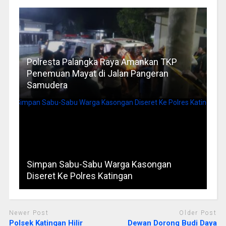
Polresta Palangka Raya Amankan TKP
Penemuan Mayat di Jalan Pangeran
Samudera
Simpan Sabu-Sabu Warga Kasongan
Diseret Ke Polres Katingan
Newer Post
Older Post
Polsek Katingan Hilir
Dewan Dorong Budi Daya