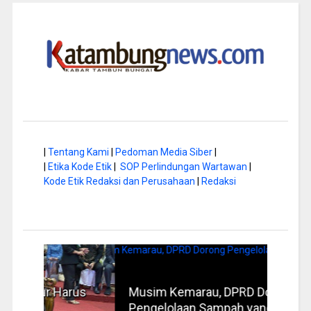
|
Tentang Kami
|
Pedoman Media Siber
|
|
Etika Kode Etik
|
SOP Perlindungan Wartawan
|
Kode Etik Redaksi dan Perusahaan
|
Redaksi
rus
Musim Kemarau, DPRD Dorong
FBIM
Pengelolaan Sampah yang Aman
Ident