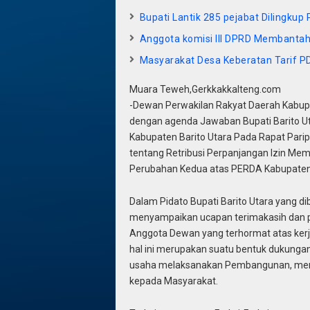
Bupati Lantik 285 pejabat Dilingkup
Anggota komisi lll DPRD Membanta
Masyarakat Desa Keberatan Tarif PD
Muara Teweh,Gerkkakkalteng.com
-Dewan Perwakilan Rakyat Daerah Kabup
dengan agenda Jawaban Bupati Barito U
Kabupaten Barito Utara Pada Rapat Pari
tentang Retribusi Perpanjangan Izin Me
Perubahan Kedua atas PERDA Kabupaten B
Dalam Pidato Bupati Barito Utara yang diba
menyampaikan ucapan terimakasih dan p
Anggota Dewan yang terhormat atas ke
hal ini merupakan suatu bentuk dukunga
usaha melaksanakan Pembangunan, men
kepada Masyarakat.