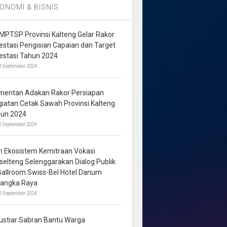
ONOMI & BISNIS
MPTSP Provinsi Kalteng Gelar Rakor
vestasi Pengisian Capaian dan Target
vestasi Tahun 2024
3 September 2024
mentan Adakan Rakor Persiapan
giatan Cetak Sawah Provinsi Kalteng
hun 2024
8 September 2024
m Ekosistem Kemitraan Vokasi
lselteng Selenggarakan Dialog Publik
 Ballroom Swiss-Bel Hotel Danum
langka Raya
8 September 2024
ustiar Sabran Bantu Warga