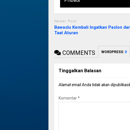
Newer Post
Bawaslu Kembali Ingatkan Paslon da
Taat Aturan
COMMENTS
WORDPRESS:
0
Tinggalkan Balasan
Alamat email Anda tidak akan dipublikasi
Komentar
*