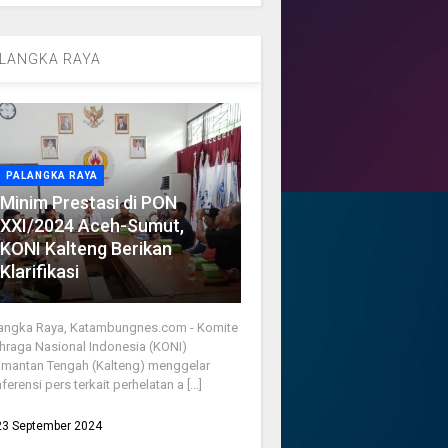
LANGKA RAYA
PALANGKA RAYA
Minim Prestasi di PON
XXI/2024 Aceh-Sumut,
KONI Kalteng Berikan
Klarifikasi
angka Raya, Katambungnes.com - Komite
hraga Nasional Indonesia (KONI)
imantan Tengah (Kalteng) menggelar
ferensi pers terkait perhelatan a [...]
23 September 2024