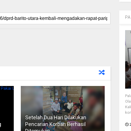
PA
Pal
Ola
Kal
kon
Setelah Dua Hari Dilakukan
g
Pencarian Korban Berhasil
Ditemukan