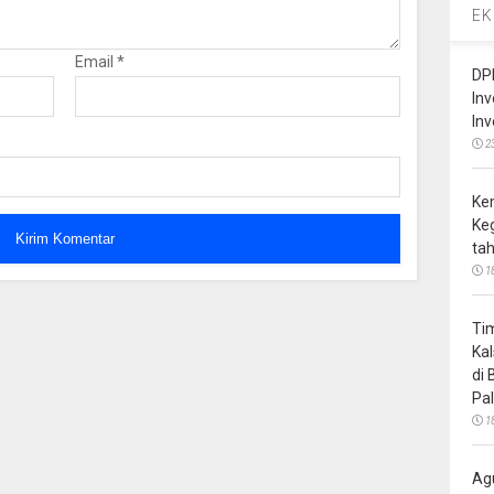
EK
Email
*
DP
In
In
2
Ke
Ke
ta
1
Ti
Ka
di
Pa
1
Ag