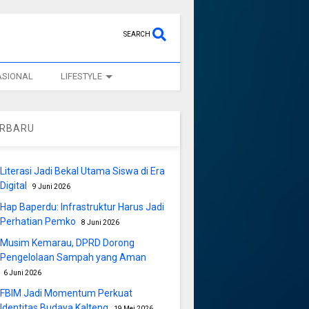
SEARCH
ASIONAL
LIFESTYLE
ERBARU
Literasi Jadi Bekal Utama Siswa di Era
Digital
9 Juni 2026
Hap Baperdu: Infrastruktur Harus Jadi
Perhatian Pemko
8 Juni 2026
Musim Kemarau, DPRD Dorong
Pengelolaan Sampah yang Aman
6 Juni 2026
FBIM Jadi Momentum Perkuat
Identitas Budaya Kalteng
19 Mei 2026