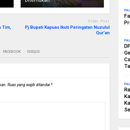
PA
Fa
Older Post
Pr
n Tim,
Pj Bupati Kapuas Ikuti Peringatan Nuzulul
Qur’an
PA
DP
FACEBOOK:
DISQUS:
Ge
Ca
Ta
kan.
Ruas yang wajib ditandai
*
PA
Ra
Ka
Ka
Se