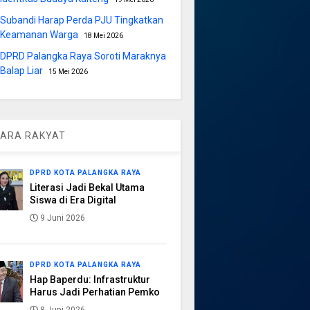
Subandi Harap Perda PJU Tingkatkan
Keamanan Warga
18 Mei 2026
DPRD Palangka Raya Soroti Maraknya
Balap Liar
15 Mei 2026
ARA RAKYAT
DPRD KOTA PALANGKA RAYA
Literasi Jadi Bekal Utama
Siswa di Era Digital
9 Juni 2026
DPRD KOTA PALANGKA RAYA
Hap Baperdu: Infrastruktur
Harus Jadi Perhatian Pemko