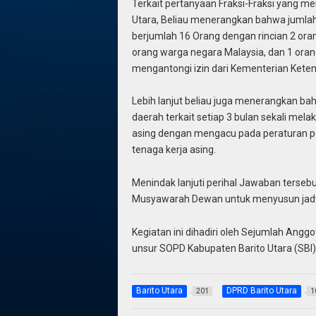
Terkait pertanyaan Fraksi-Fraksi yang me
Utara, Beliau menerangkan bahwa jumlah
berjumlah 16 Orang dengan rincian 2 ora
orang warga negara Malaysia, dan 1 ora
mengantongi izin dari Kementerian Keten
Lebih lanjut beliau juga menerangkan ba
daerah terkait setiap 3 bulan sekali me
asing dengan mengacu pada peraturan 
tenaga kerja asing.
Menindak lanjuti perihal Jawaban terse
Musyawarah Dewan untuk menyusun jadw
Kegiatan ini dihadiri oleh Sejumlah Angg
unsur SOPD Kabupaten Barito Utara (SBI)
Barito Utara
DPRD Barito Utara
201
1