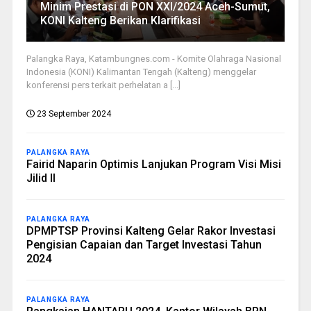
Minim Prestasi di PON XXI/2024 Aceh-Sumut,
KONI Kalteng Berikan Klarifikasi
Palangka Raya, Katambungnes.com - Komite Olahraga Nasional
Indonesia (KONI) Kalimantan Tengah (Kalteng) menggelar
konferensi pers terkait perhelatan a [...]
23 September 2024
PALANGKA RAYA
Fairid Naparin Optimis Lanjukan Program Visi Misi
Jilid II
PALANGKA RAYA
DPMPTSP Provinsi Kalteng Gelar Rakor Investasi
Pengisian Capaian dan Target Investasi Tahun
2024
PALANGKA RAYA