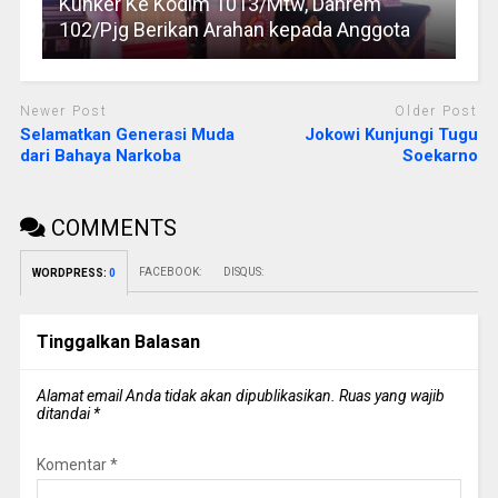
Kunker Ke Kodim 1013/Mtw, Danrem
102/Pjg Berikan Arahan kepada Anggota
Newer Post
Older Post
Selamatkan Generasi Muda
Jokowi Kunjungi Tugu
dari Bahaya Narkoba
Soekarno
COMMENTS
FACEBOOK:
DISQUS:
WORDPRESS:
0
Tinggalkan Balasan
Alamat email Anda tidak akan dipublikasikan.
Ruas yang wajib
ditandai
*
Komentar
*