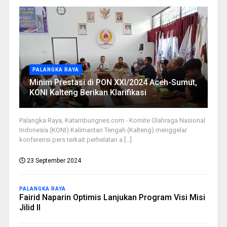
PALANGKA RAYA
Minim Prestasi di PON XXI/2024 Aceh-Sumut,
KONI Kalteng Berikan Klarifikasi
Palangka Raya, Katambungnes.com - Komite Olahraga Nasional
Indonesia (KONI) Kalimantan Tengah (Kalteng) menggelar
konferensi pers terkait perhelatan a [...]
23 September 2024
PALANGKA RAYA
Fairid Naparin Optimis Lanjukan Program Visi Misi
Jilid II