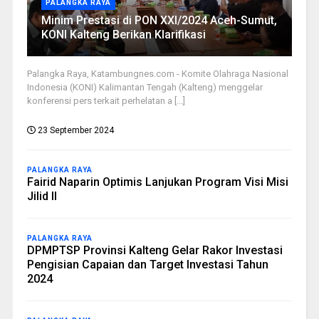
PALANGKA RAYA
Minim Prestasi di PON XXI/2024 Aceh-Sumut,
KONI Kalteng Berikan Klarifikasi
Palangka Raya, Katambungnes.com - Komite Olahraga Nasional
Indonesia (KONI) Kalimantan Tengah (Kalteng) menggelar
konferensi pers terkait perhelatan a [...]
23 September 2024
PALANGKA RAYA
Fairid Naparin Optimis Lanjukan Program Visi Misi
Jilid II
PALANGKA RAYA
DPMPTSP Provinsi Kalteng Gelar Rakor Investasi
Pengisian Capaian dan Target Investasi Tahun
2024