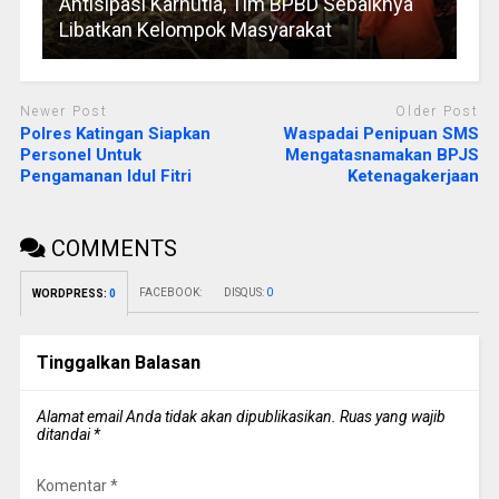
Antisipasi Karhutla, Tim BPBD Sebaiknya
Libatkan Kelompok Masyarakat
Newer Post
Older Post
Polres Katingan Siapkan
Waspadai Penipuan SMS
Personel Untuk
Mengatasnamakan BPJS
Pengamanan Idul Fitri
Ketenagakerjaan
COMMENTS
FACEBOOK:
DISQUS:
0
WORDPRESS:
0
Tinggalkan Balasan
Alamat email Anda tidak akan dipublikasikan.
Ruas yang wajib
ditandai
*
Komentar
*