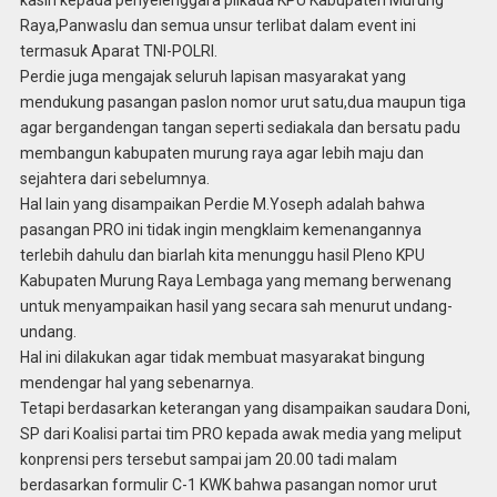
kasih kepada penyelenggara pilkada KPU Kabupaten Murung
Raya,Panwaslu dan semua unsur terlibat dalam event ini
termasuk Aparat TNI-POLRI.
Perdie juga mengajak seluruh lapisan masyarakat yang
mendukung pasangan paslon nomor urut satu,dua maupun tiga
agar bergandengan tangan seperti sediakala dan bersatu padu
membangun kabupaten murung raya agar lebih maju dan
sejahtera dari sebelumnya.
Hal lain yang disampaikan Perdie M.Yoseph adalah bahwa
pasangan PRO ini tidak ingin mengklaim kemenangannya
terlebih dahulu dan biarlah kita menunggu hasil Pleno KPU
Kabupaten Murung Raya Lembaga yang memang berwenang
untuk menyampaikan hasil yang secara sah menurut undang-
undang.
Hal ini dilakukan agar tidak membuat masyarakat bingung
mendengar hal yang sebenarnya.
Tetapi berdasarkan keterangan yang disampaikan saudara Doni,
SP dari Koalisi partai tim PRO kepada awak media yang meliput
konprensi pers tersebut sampai jam 20.00 tadi malam
berdasarkan formulir C-1 KWK bahwa pasangan nomor urut