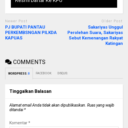
Resmi Daftar Ke KPU
Newer Post
Older Post
PJ BUPATI PANTAU
Sakariyas Unggul
PERKEMBSNGAN PILKDA
Perolehan Suara, Sakariyas
KAPUAS
Sebut Kemenangan Rakyat
Katingan
COMMENTS
FACEBOOK:
DISQUS:
WORDPRESS:
0
Tinggalkan Balasan
Alamat email Anda tidak akan dipublikasikan.
Ruas yang wajib
ditandai
*
Komentar
*