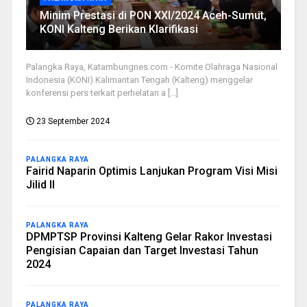
Minim Prestasi di PON XXI/2024 Aceh-Sumut,
KONI Kalteng Berikan Klarifikasi
Palangka Raya, Katambungnes.com - Komite Olahraga Nasional
Indonesia (KONI) Kalimantan Tengah (Kalteng) menggelar
konferensi pers terkait perhelatan a [...]
23 September 2024
PALANGKA RAYA
Fairid Naparin Optimis Lanjukan Program Visi Misi
Jilid II
PALANGKA RAYA
DPMPTSP Provinsi Kalteng Gelar Rakor Investasi
Pengisian Capaian dan Target Investasi Tahun
2024
PALANGKA RAYA