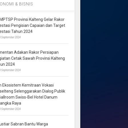
ONOMI & BISNIS
MPTSP Provinsi Kalteng Gelar Rakor
vestasi Pengisian Capaian dan Target
vestasi Tahun 2024
3 September 2024
mentan Adakan Rakor Persiapan
giatan Cetak Sawah Provinsi Kalteng
hun 2024
8 September 2024
m Ekosistem Kemitraan Vokasi
lselteng Selenggarakan Dialog Publik
 Ballroom Swiss-Bel Hotel Danum
langka Raya
8 September 2024
ustiar Sabran Bantu Warga