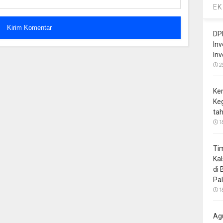
EK
DP
In
In
2
Ke
Ke
ta
1
Ti
Ka
di
Pa
1
Ag