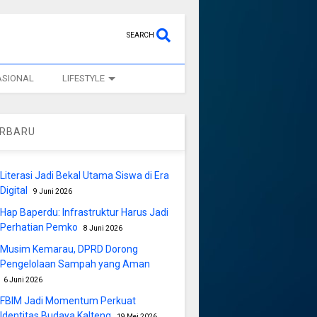
SEARCH
ASIONAL
LIFESTYLE
ERBARU
Literasi Jadi Bekal Utama Siswa di Era
Digital
9 Juni 2026
Hap Baperdu: Infrastruktur Harus Jadi
Perhatian Pemko
8 Juni 2026
Musim Kemarau, DPRD Dorong
Pengelolaan Sampah yang Aman
6 Juni 2026
FBIM Jadi Momentum Perkuat
Identitas Budaya Kalteng
19 Mei 2026