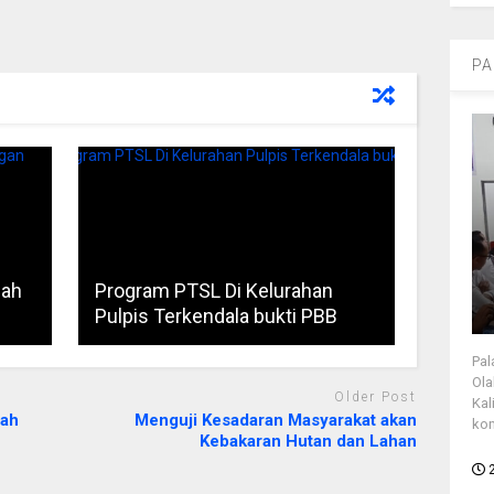
PA
uah
Program PTSL Di Kelurahan
Pulpis Terkendala bukti PBB
Pal
Ola
Older Post
Kal
dah
Menguji Kesadaran Masyarakat akan
kon
Kebakaran Hutan dan Lahan