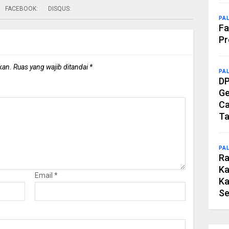
FACEBOOK:
DISQUS:
PA
Fa
Pr
kan.
Ruas yang wajib ditandai
*
PA
DP
Ge
Ca
Ta
PA
Ra
Ka
Email
*
Ka
Se