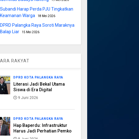
Subandi Harap Perda PJU Tingkatkan
Keamanan Warga
18 Mei 2026
DPRD Palangka Raya Soroti Maraknya
Balap Liar
15 Mei 2026
ARA RAKYAT
DPRD KOTA PALANGKA RAYA
Literasi Jadi Bekal Utama
Siswa di Era Digital
9 Juni 2026
DPRD KOTA PALANGKA RAYA
Hap Baperdu: Infrastruktur
Harus Jadi Perhatian Pemko