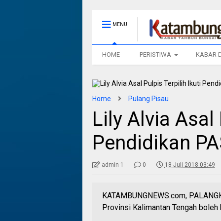
MENU
HOME
PERISTIWA
KABAR 
Home
Pulang Pisau
Lily Alvia Asal 
Pendidikan P
admin 1
0
18 Juli 2018 03:49
KATAMBUNGNEWS.com, PALANGKA R
Provinsi Kalimantan Tengah boleh 