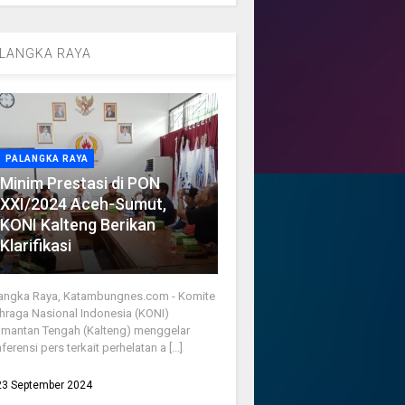
LANGKA RAYA
PALANGKA RAYA
Minim Prestasi di PON
XXI/2024 Aceh-Sumut,
KONI Kalteng Berikan
Klarifikasi
angka Raya, Katambungnes.com - Komite
hraga Nasional Indonesia (KONI)
imantan Tengah (Kalteng) menggelar
ferensi pers terkait perhelatan a [...]
23 September 2024