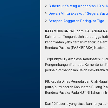
Gubernur Kalteng Anggarkan 10 Milia
Dewan Minta Eksekutif Segera Sus
Serapan Anggaran Peringkat Tiga
KATAMBUNGNEWS.com,
PALANGKA RAYA
Kalimantan Tengah boleh berbangga hati
kehormatan yakni terpilih mengikuti Pem
Bendara Pusaka (PASKIBRAKA) Nasional pa
Terpilihnya Lily Alvia asal Kabupaten Pul
Pengembangan Pemuda, Kementerian Pem
perihal : Pemanggilan Calon Paskibraka N
Plt. Kepala Dinas Pemuda dan Olah Raga P
putra/putri daerah Kabupaten Pulang Pisau
Bendera Pusaka Pada HUT RI Tahun ini tin
Dari 10 Peserta yang diusulkan hanya satu