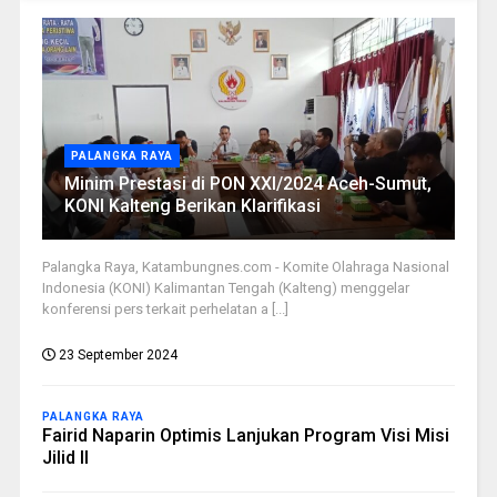
PALANGKA RAYA
Minim Prestasi di PON XXI/2024 Aceh-Sumut,
KONI Kalteng Berikan Klarifikasi
Palangka Raya, Katambungnes.com - Komite Olahraga Nasional
Indonesia (KONI) Kalimantan Tengah (Kalteng) menggelar
konferensi pers terkait perhelatan a [...]
23 September 2024
PALANGKA RAYA
Fairid Naparin Optimis Lanjukan Program Visi Misi
Jilid II