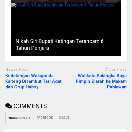
Nikah Siri Bupati Katingan Terancam 6
Tahun Penjara
Newer Post
Older Post
Kedatangan Wakapolda
Walikota Palangka Raya
Kalteng Disambut Tari Adat
Pimpin Ziarah ke Makam
dan Grup Habsy
Pahlawan
COMMENTS
FACEBOOK:
DISQUS:
WORDPRESS:
0