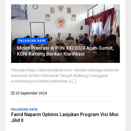
PALANGKA RAYA
Minim Prestasi di PON XXI/2024 Aceh-Sumut,
KONI Kalteng Berikan Klarifikasi
Palangka Raya, Katambungnes.com - Komite Olahraga Nasional
Indonesia (KONI) Kalimantan Tengah (Kalteng) menggelar
konferensi pers terkait perhelatan a [...]
23 September 2024
PALANGKA RAYA
Fairid Naparin Optimis Lanjukan Program Visi Misi
Jilid II