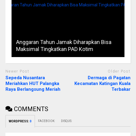
Anggaran Tahun Jamak Diharapkan Bisa
Maksimal Tingkatkan PAD Kotim
Newer Post
Older Post
Sepeda Nusantara
Dermaga di Pagatan
Meriahkan HUT Palangka
Kecamatan Katingan Kuala
Raya Berlangsung Meriah
Terbakar
COMMENTS
FACEBOOK:
DISQUS:
WORDPRESS:
0