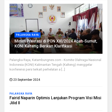
PALANGKA RAYA
Minim Prestasi di PON XXI/2024 Aceh-Sumut,
KONI Kalteng Berikan Klarifikasi
Palangka Raya, Katambungnes.com - Komite Olahraga Nasional
Indonesia (KONI) Kalimantan Tengah (Kalteng) menggelar
konferensi pers terkait perhelatan a [...]
23 September 2024
PALANGKA RAYA
Fairid Naparin Optimis Lanjukan Program Visi Misi
Jilid II