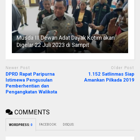
Musda III Dewan Adat Dayak Kotim akan
Digelar 22 Juli 2023 di Sampit
Newer Post
Older Post
DPRD Rapat Paripurna
1.152 Satlinmas Siap
Istimewa Pengusulan
Amankan Pilkada 2019
Pemberhentian dan
Pengangkatan Walikota
COMMENTS
FACEBOOK:
DISQUS:
WORDPRESS:
0