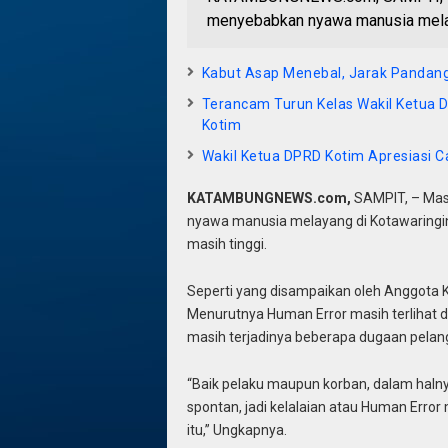
menyebabkan nyawa manusia melayan
Kabut Asap Menebal, Jarak Pandang 
Terancam Turun Kelas Wakil Ketua
Kotim
Wakil Ketua DPRD Kotim Apresiasi 
KATAMBUNGNEWS.com,
SAMPIT, – Mas
nyawa manusia melayang di Kotawaringin T
masih tinggi.
Seperti yang disampaikan oleh Anggota Kom
Menurutnya Human Error masih terlihat d
masih terjadinya beberapa dugaan pelan
“Baik pelaku maupun korban, dalam halny
spontan, jadi kelalaian atau Human Erro
itu,” Ungkapnya.