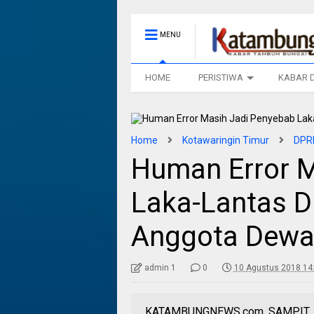
MENU
HOME
PERISTIWA
KABAR 
Home
Kotawaringin Timur
DPRD
Human Error M
Laka-Lantas Di
Anggota Dew
admin 1
0
10 Agustus 2018 14
KATAMBUNGNEWS.com, SAMPIT, - M