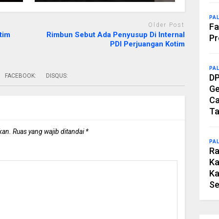
PA
Older Post
Fa
tim
Rimbun Sebut Ada Penyusup Di Internal
Pr
PDI Perjuangan Kotim
PA
DP
FACEBOOK:
DISQUS:
Ge
Ca
Ta
kan.
Ruas yang wajib ditandai
*
PA
Ra
Ka
Ka
Se