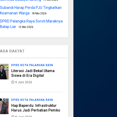
Subandi Harap Perda PJU Tingkatkan
Keamanan Warga
18 Mei 2026
DPRD Palangka Raya Soroti Maraknya
Balap Liar
15 Mei 2026
ARA RAKYAT
DPRD KOTA PALANGKA RAYA
Literasi Jadi Bekal Utama
Siswa di Era Digital
9 Juni 2026
DPRD KOTA PALANGKA RAYA
Hap Baperdu: Infrastruktur
Harus Jadi Perhatian Pemko