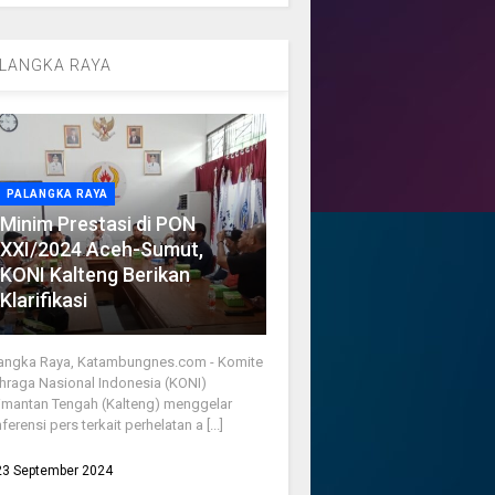
LANGKA RAYA
PALANGKA RAYA
Minim Prestasi di PON
XXI/2024 Aceh-Sumut,
KONI Kalteng Berikan
Klarifikasi
angka Raya, Katambungnes.com - Komite
hraga Nasional Indonesia (KONI)
imantan Tengah (Kalteng) menggelar
ferensi pers terkait perhelatan a [...]
23 September 2024