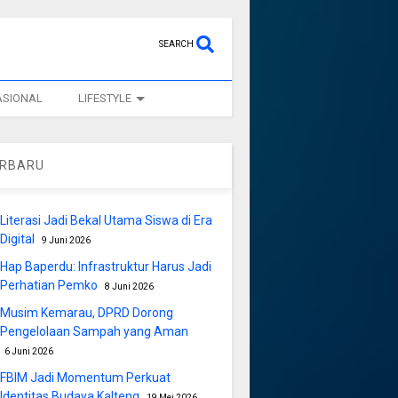
SEARCH
ASIONAL
LIFESTYLE
ERBARU
Literasi Jadi Bekal Utama Siswa di Era
Digital
9 Juni 2026
Hap Baperdu: Infrastruktur Harus Jadi
Perhatian Pemko
8 Juni 2026
Musim Kemarau, DPRD Dorong
Pengelolaan Sampah yang Aman
6 Juni 2026
FBIM Jadi Momentum Perkuat
Identitas Budaya Kalteng
19 Mei 2026