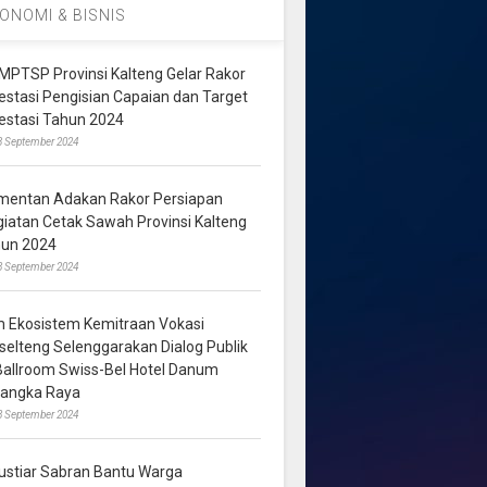
ONOMI & BISNIS
MPTSP Provinsi Kalteng Gelar Rakor
vestasi Pengisian Capaian dan Target
vestasi Tahun 2024
3 September 2024
mentan Adakan Rakor Persiapan
giatan Cetak Sawah Provinsi Kalteng
hun 2024
8 September 2024
m Ekosistem Kemitraan Vokasi
lselteng Selenggarakan Dialog Publik
 Ballroom Swiss-Bel Hotel Danum
langka Raya
8 September 2024
ustiar Sabran Bantu Warga