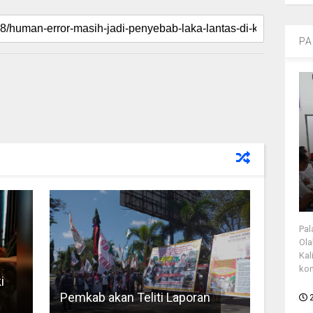
PA
Pal
Ola
Kal
kon
i
Pemkab akan Teliti Laporan