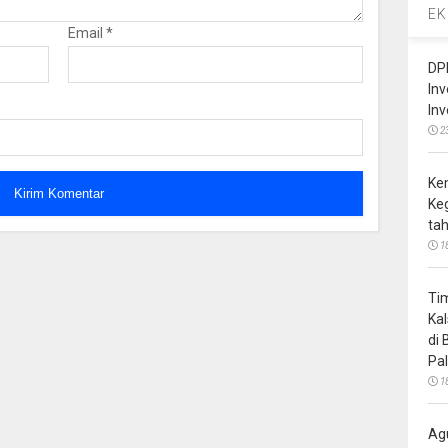
EK
Email
*
DP
In
In
2
Ke
Ke
ta
1
Ti
Ka
di
Pa
1
Ag