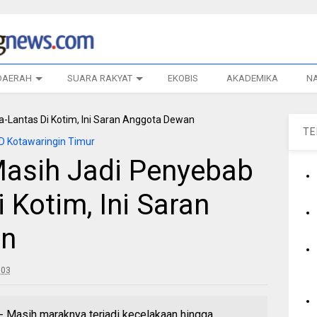
DAERAH
SUARA RAKYAT
EKOBIS
AKADEMIKA
N
T
 Kotawaringin Timur
asih Jadi Penyebab
 Kotim, Ini Saran
an
:03
asih maraknya terjadi kecelakaan hingga