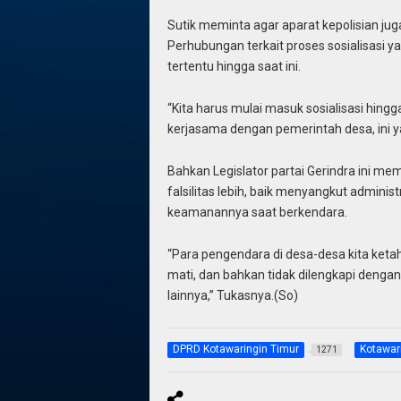
Sutik meminta agar aparat kepolisian ju
Perhubungan terkait proses sosialisasi yan
tertentu hingga saat ini.
“Kita harus mulai masuk sosialisasi hingg
kerjasama dengan pemerintah desa, ini ya
Bahkan Legislator partai Gerindra ini me
falsilitas lebih, baik menyangkut admini
keamanannya saat berkendara.
“Para pengendara di desa-desa kita keta
mati, dan bahkan tidak dilengkapi dengan
lainnya,” Tukasnya.(So)
DPRD Kotawaringin Timur
Kotawar
1271