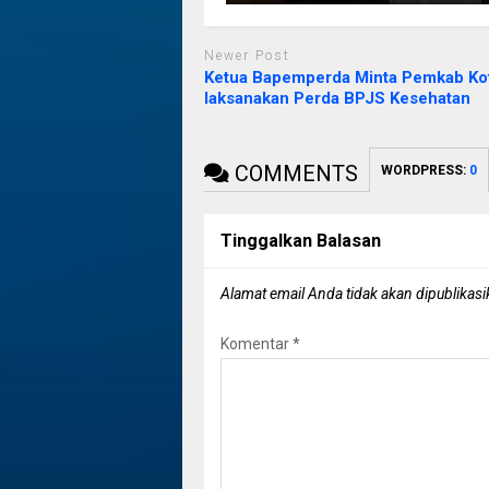
Newer Post
Ketua Bapemperda Minta Pemkab Ko
laksanakan Perda BPJS Kesehatan
COMMENTS
WORDPRESS:
0
Tinggalkan Balasan
Alamat email Anda tidak akan dipublikasi
Komentar
*