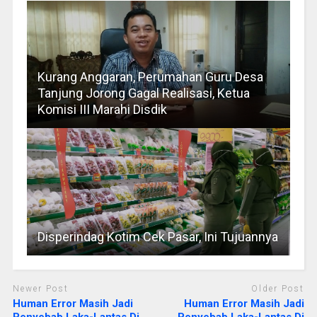
Kurang Anggaran, Perumahan Guru Desa
Tanjung Jorong Gagal Realisasi, Ketua
Komisi III Marahi Disdik
Disperindag Kotim Cek Pasar, Ini Tujuannya
Newer Post
Older Post
Human Error Masih Jadi
Human Error Masih Jadi
Penyebab Laka-Lantas Di
Penyebab Laka-Lantas Di