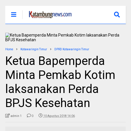
Home
Kotawaringin Timur
DPRD Kotawaringin Timur
Ketua Bapemperda
Minta Pemkab Kotim
laksanakan Perda
BPJS Kesehatan
admin 1
0
10 Agustus 2018 14:06