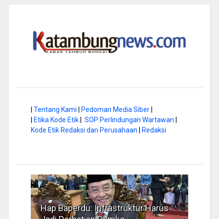
|
Tentang Kami
|
Pedoman Media Siber
|
|
Etika Kode Etik
|
SOP Perlindungan Wartawan
|
Kode Etik Redaksi dan Perusahaan
|
Redaksi
a di
Hap Baperdu: Infrastruktur Harus
Musi