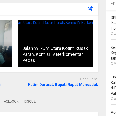
EK
DP
In
In
2
Ke
Jalan Wilkum Utara Kotim Rusak
Ke
Parah, Komisi IV Berkomentar
ta
Pedas
1
Ti
Older Post
Ka
i
Kotim Darurat, Bupati Rapat Mendadak
di
Pa
1
FACEBOOK:
DISQUS:
Ag