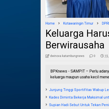
Home
Kotawaringin Timur
DPRD
Keluarga Haru
Berwirausaha
dwinova katambungnews
0
15
BPKnews - SAMPIT – Perlu adanya
keluarga maupun usaha kecil mene
Junjung Tinggi Sportifitas Wabup L
Kades Diminta Bekerja Maksimal un
Supian Hadi Sebut Untuk Tekan Pe