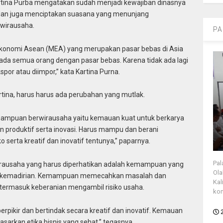
rtina Purba mengatakan sudah menjadi kewajiban dinasnya
dan juga menciptakan suasana yang menunjang
wirausaha.
PA
 Ekonomi Asean (MEA) yang merupakan pasar bebas di Asia
ada semua orang dengan pasar bebas. Karena tidak ada lagi
por atau diimpor,” kata Kartina Purna.
tina, harus harus ada perubahan yang mutlak.
mampuan berwirausaha yaitu kemauan kuat untuk berkarya
an produktif serta inovasi. Harus mampu dan berani
serta kreatif dan inovatif tentunya,” paparnya.
Pal
rausaha yang harus diperhatikan adalah kemampuan yang
Ola
at kemadirian. Kemampuan memecahkan masalah dan
Kal
termasuk keberanian mengambil risiko usaha.
kon
rpikir dan bertindak secara kreatif dan inovatif. Kemauan
arkan etika bisnis yang sehat,” tegasnya.