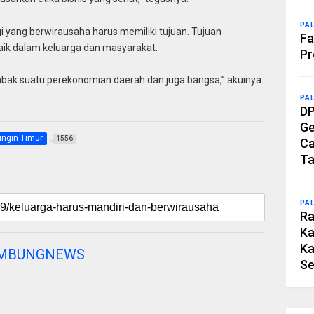
PA
gi yang berwirausaha harus memiliki tujuan. Tujuan
Fa
ik dalam keluarga dan masyarakat.
Pr
mbak suatu perekonomian daerah dan juga bangsa,” akuinya.
PA
DP
Ge
ingin Timur
1556
Ca
Ta
PA
Ra
Ka
Ka
AMBUNGNEWS
Se