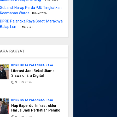
Subandi Harap Perda PJU Tingkatkan
Keamanan Warga
18 Mei 2026
DPRD Palangka Raya Soroti Maraknya
Balap Liar
15 Mei 2026
ARA RAKYAT
DPRD KOTA PALANGKA RAYA
Literasi Jadi Bekal Utama
Siswa di Era Digital
9 Juni 2026
DPRD KOTA PALANGKA RAYA
Hap Baperdu: Infrastruktur
Harus Jadi Perhatian Pemko