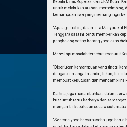
Kepala Dinas Koperasi dan UKM Kotim Ka
untuk melakukan arahan, membimbing, 
kemampuan jiwa yang memang ingin ber
“Apalagi saat ini, dalam era Masyarakat
Tenggara saat ini, tentu memberikan kep
penghalang setiap barang yang akan dieks
Menyikapi masalah tersebut, menurut Kar
“Diperlukan kemampuan yang tinggi, ke
dengan semangat mandiri, tekun, teliti d
membuat keputusan dan mengambil risiko 
Kartina juga menambahkan, dalam berwi
kuat untuk terus berkarya dan semang
mengambil keputusan secara sistematis 
“Seorang yang berwirausaha juga harus be
untuk berkarya dalam kebersamaan berdas