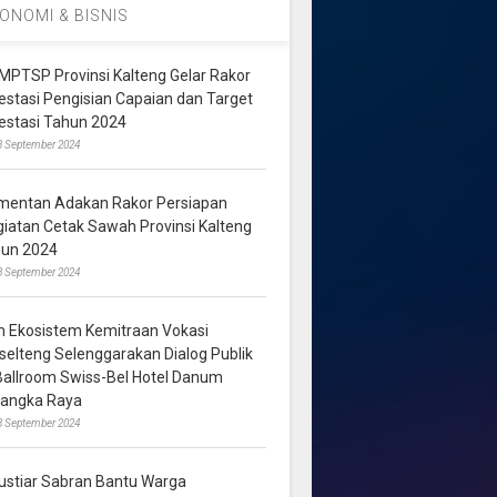
ONOMI & BISNIS
MPTSP Provinsi Kalteng Gelar Rakor
vestasi Pengisian Capaian dan Target
vestasi Tahun 2024
3 September 2024
mentan Adakan Rakor Persiapan
giatan Cetak Sawah Provinsi Kalteng
hun 2024
8 September 2024
m Ekosistem Kemitraan Vokasi
lselteng Selenggarakan Dialog Publik
 Ballroom Swiss-Bel Hotel Danum
langka Raya
8 September 2024
ustiar Sabran Bantu Warga