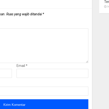
Te
1
kan.
Ruas yang wajib ditandai
*
Email
*