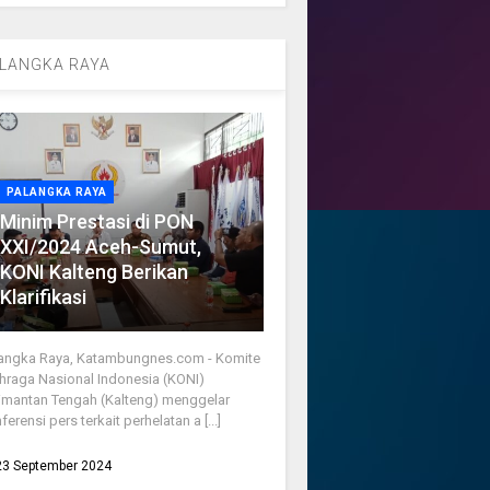
LANGKA RAYA
PALANGKA RAYA
Minim Prestasi di PON
XXI/2024 Aceh-Sumut,
KONI Kalteng Berikan
Klarifikasi
angka Raya, Katambungnes.com - Komite
hraga Nasional Indonesia (KONI)
imantan Tengah (Kalteng) menggelar
ferensi pers terkait perhelatan a [...]
23 September 2024