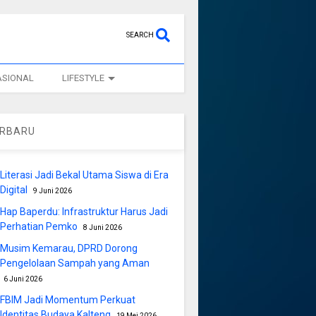
SEARCH
ASIONAL
LIFESTYLE
ERBARU
Literasi Jadi Bekal Utama Siswa di Era
Digital
9 Juni 2026
Hap Baperdu: Infrastruktur Harus Jadi
Perhatian Pemko
8 Juni 2026
Musim Kemarau, DPRD Dorong
Pengelolaan Sampah yang Aman
6 Juni 2026
FBIM Jadi Momentum Perkuat
Identitas Budaya Kalteng
19 Mei 2026