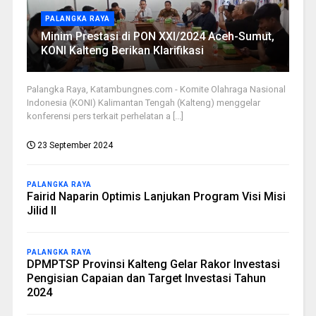
PALANGKA RAYA
Minim Prestasi di PON XXI/2024 Aceh-Sumut,
KONI Kalteng Berikan Klarifikasi
Palangka Raya, Katambungnes.com - Komite Olahraga Nasional
Indonesia (KONI) Kalimantan Tengah (Kalteng) menggelar
konferensi pers terkait perhelatan a [...]
23 September 2024
PALANGKA RAYA
Fairid Naparin Optimis Lanjukan Program Visi Misi
Jilid II
PALANGKA RAYA
DPMPTSP Provinsi Kalteng Gelar Rakor Investasi
Pengisian Capaian dan Target Investasi Tahun
2024