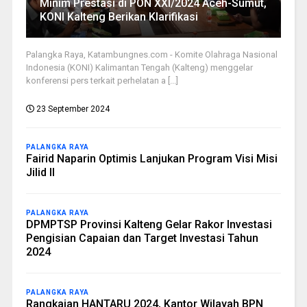
Minim Prestasi di PON XXI/2024 Aceh-Sumut,
KONI Kalteng Berikan Klarifikasi
Palangka Raya, Katambungnes.com - Komite Olahraga Nasional
Indonesia (KONI) Kalimantan Tengah (Kalteng) menggelar
konferensi pers terkait perhelatan a [...]
23 September 2024
PALANGKA RAYA
Fairid Naparin Optimis Lanjukan Program Visi Misi
Jilid II
PALANGKA RAYA
DPMPTSP Provinsi Kalteng Gelar Rakor Investasi
Pengisian Capaian dan Target Investasi Tahun
2024
PALANGKA RAYA
Rangkaian HANTARU 2024, Kantor Wilayah BPN