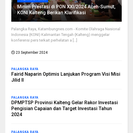
Minim Prestasi di PON XXI/2024 Aceh-Sumut,
KONI Kalteng Berikan Klarifikasi
Palangka Raya, Katambungnes.com - Komite Olahraga Nasional
Indonesia (KONI) Kalimantan Tengah (Kalteng) menggelar
konferensi pers terkait perhelatan a [...]
23 September 2024
PALANGKA RAYA
Fairid Naparin Optimis Lanjukan Program Visi Misi
Jilid II
PALANGKA RAYA
DPMPTSP Provinsi Kalteng Gelar Rakor Investasi
Pengisian Capaian dan Target Investasi Tahun
2024
PALANGKA RAYA