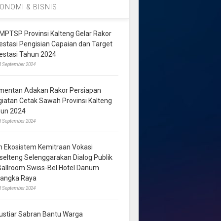
ONOMI & BISNIS
MPTSP Provinsi Kalteng Gelar Rakor
vestasi Pengisian Capaian dan Target
vestasi Tahun 2024
3 September 2024
mentan Adakan Rakor Persiapan
giatan Cetak Sawah Provinsi Kalteng
hun 2024
8 September 2024
m Ekosistem Kemitraan Vokasi
lselteng Selenggarakan Dialog Publik
 Ballroom Swiss-Bel Hotel Danum
langka Raya
8 September 2024
ustiar Sabran Bantu Warga