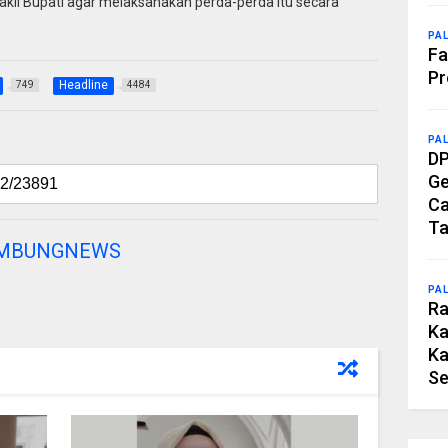
kil Bupati agar melaksanakan perda-perda itu secara
PA
Fa
Pr
Headline
749
4484
PA
DP
Ge
Ca
Ta
AMBUNGNEWS
PA
Ra
Ka
Ka
Se