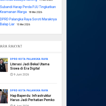
Subandi Harap Perda PJU Tingkatkan
Keamanan Warga
18 Mei 2026
DPRD Palangka Raya Soroti Maraknya
Balap Liar
15 Mei 2026
ARA RAKYAT
DPRD KOTA PALANGKA RAYA
Literasi Jadi Bekal Utama
Siswa di Era Digital
9 Juni 2026
DPRD KOTA PALANGKA RAYA
Hap Baperdu: Infrastruktur
Harus Jadi Perhatian Pemko