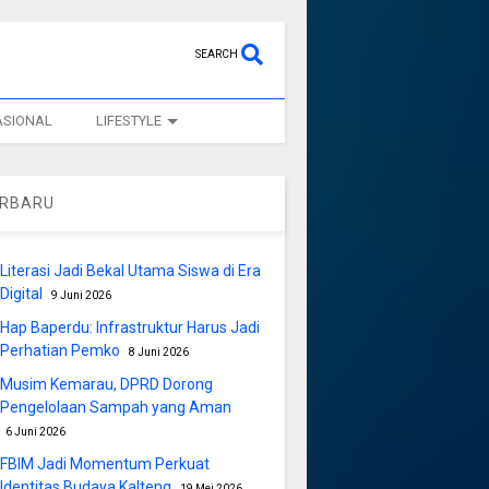
SEARCH
ASIONAL
LIFESTYLE
ERBARU
Literasi Jadi Bekal Utama Siswa di Era
Digital
9 Juni 2026
Hap Baperdu: Infrastruktur Harus Jadi
Perhatian Pemko
8 Juni 2026
Musim Kemarau, DPRD Dorong
Pengelolaan Sampah yang Aman
6 Juni 2026
FBIM Jadi Momentum Perkuat
Identitas Budaya Kalteng
19 Mei 2026