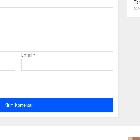
Te
1
Email
*