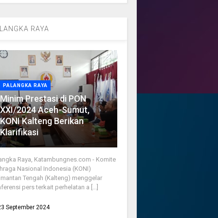
LANGKA RAYA
PALANGKA RAYA
Minim Prestasi di PON
XXI/2024 Aceh-Sumut,
KONI Kalteng Berikan
Klarifikasi
angka Raya, Katambungnes.com - Komite
hraga Nasional Indonesia (KONI)
imantan Tengah (Kalteng) menggelar
ferensi pers terkait perhelatan a [...]
23 September 2024