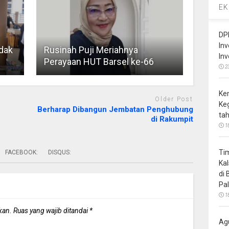
EK
DP
In
dak
Rusinah Puji Meriahnya
In
Perayaan HUT Barsel ke-66
2
Ke
Older Post
Ke
Berharap Dibangun Jembatan Penghubung
ta
di Rakumpit
1
Ti
FACEBOOK:
DISQUS:
Ka
di
Pa
1
kan.
Ruas yang wajib ditandai
*
Ag