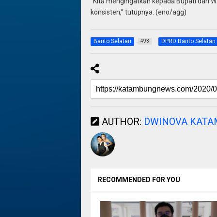
“Kita mengingatkan kepada Bupati dan Wa
konsisten,” tutupnya. (eno/agg)
Barito Selatan
DPRD Barito Selatan
493
AUTHOR:
DWINOVA KAT
RECOMMENDED FOR YOU