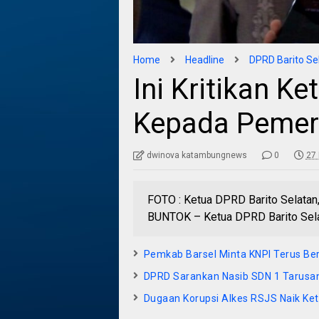
Home
Headline
DPRD Barito Se
Ini Kritikan K
Kepada Pemer
dwinova katambungnews
0
27 
FOTO : Ketua DPRD Barito Selatan,
BUNTOK – Ketua DPRD Barito Selat
Pemkab Barsel Minta KNPI Terus Ber
DPRD Sarankan Nasib SDN 1 Tarusa
Dugaan Korupsi Alkes RSJS Naik Ke