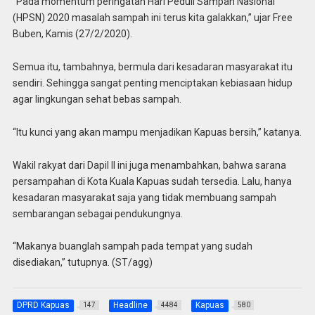
“Pada momentum peringatan Hari Peduli Sampah Nasional
(HPSN) 2020 masalah sampah ini terus kita galakkan,” ujar Free
Buben, Kamis (27/2/2020).
Semua itu, tambahnya, bermula dari kesadaran masyarakat itu
sendiri. Sehingga sangat penting menciptakan kebiasaan hidup
agar lingkungan sehat bebas sampah.
“Itu kunci yang akan mampu menjadikan Kapuas bersih,” katanya.
Wakil rakyat dari Dapil II ini juga menambahkan, bahwa sarana
persampahan di Kota Kuala Kapuas sudah tersedia. Lalu, hanya
kesadaran masyarakat saja yang tidak membuang sampah
sembarangan sebagai pendukungnya.
“Makanya buanglah sampah pada tempat yang sudah
disediakan,” tutupnya. (ST/agg)
DPRD Kapuas
Headline
Kapuas
147
4484
580