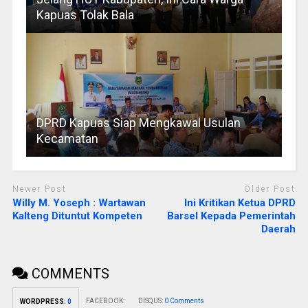
Kapuas Tolak Bala
DPRD Kapuas Siap Mengkawal Usulan
Kecamatan
Newer Post
Older Post
Willy M. Yoseph : Wartawan
Ini Kritikan Ketua DPRD
Kalteng Dituntut Kompeten
Barsel Kepada Pemerintah
Daerah
COMMENTS
FACEBOOK:
DISQUS:
0 Comments
WORDPRESS:
0