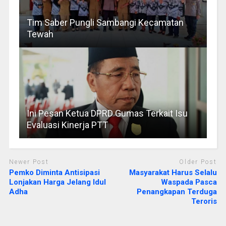
Tim Saber Pungli Sambangi Kecamatan
Tewah
Ini Pesan Ketua DPRD Gumas Terkait Isu
Evaluasi Kinerja PTT
Newer Post
Older Post
Pemko Diminta Antisipasi
Masyarakat Harus Selalu
Lonjakan Harga Jelang Idul
Waspada Pasca
Adha
Penangkapan Terduga
Teroris