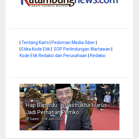
|
Tentang Kami
|
Pedoman Media Siber
|
|
Etika Kode Etik
|
SOP Perlindungan Wartawan
|
Kode Etik Redaksi dan Perusahaan
|
Redaksi
rus
Musim Kemarau, DPRD Dorong
FBIM
Pengelolaan Sampah yang Aman
Ident
Garen
6 Juni 2026
Garen