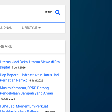
SEARCH
ASIONAL
LIFESTYLE
ERBARU
Literasi Jadi Bekal Utama Siswa di Era
Digital
9 Juni 2026
Hap Baperdu: Infrastruktur Harus Jadi
Perhatian Pemko
8 Juni 2026
Musim Kemarau, DPRD Dorong
Pengelolaan Sampah yang Aman
6 Juni 2026
FBIM Jadi Momentum Perkuat
Identitas Budaya Kalteng
19 Mei 2026