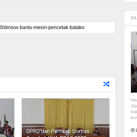
PA
Pal
Ola
Kal
kon
DPRD dan Pemkab Gumas