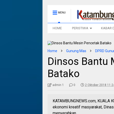
MENU
HOME
PERISTIWA
KABAR 
Home
Gunung Mas
DPRD Gunu
Dinsos Bantu 
Batako
admin 1
0
2 Oktober 2018 11:2
KATAMBUNGNEWS.com, KUALA KU
ekonomi kreatif masyarakat, Dina
menyerahkan