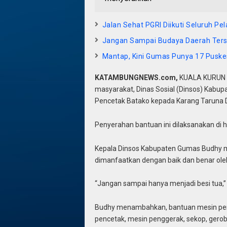
Jalan Sehat PGRI Diikuti Seluruh Pe
Jangan Sampai Budaya Daerah Tersis
Mantap, Kini Gumas Punya 17 Puske
KATAMBUNGNEWS.com,
KUALA KURUN 
masyarakat, Dinas Sosial (Dinsos) Kabu
Pencetak Batako kepada Karang Taruna
Penyerahan bantuan ini dilaksanakan di 
Kepala Dinsos Kabupaten Gumas Budhy m
dimanfaatkan dengan baik dan benar ole
“Jangan sampai hanya menjadi besi tua,”
Budhy menambahkan, bantuan mesin pence
pencetak, mesin penggerak, sekop, gerob