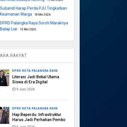
Subandi Harap Perda PJU Tingkatkan
Keamanan Warga
18 Mei 2026
DPRD Palangka Raya Soroti Maraknya
Balap Liar
15 Mei 2026
ARA RAKYAT
DPRD KOTA PALANGKA RAYA
Literasi Jadi Bekal Utama
Siswa di Era Digital
9 Juni 2026
DPRD KOTA PALANGKA RAYA
Hap Baperdu: Infrastruktur
Harus Jadi Perhatian Pemko