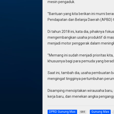
mesin pengaduk.
”Bantuan yang kita berikan ini murni be
Pendapatan dan Belanja Daerah (APBD) t
Di tahun 2018 ini, kata dia, pihaknya f
mengembangkan usaha produktif di masi
menjadi motor penggerak dalam mening
”Memang ini sudah menjadi prioritas kit
khususnya bagi para pemuda yang berada 
Saat ini, tambah dia, usaha pembuatan b
mengingat tingginya pertumbuhan peru
Disamping menciptakan wirausaha baru,
kerja baru, dan menekan angka pengangg
DPRD Gunung Mas
Gunung Mas
644