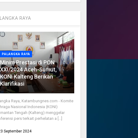
LANGKA RAYA
PALANGKA RAYA
Minim Prestasi di PON
XXI/2024 Aceh-Sumut,
KONI Kalteng Berikan
Klarifikasi
angka Raya, Katambungnes.com - Komite
hraga Nasional Indonesia (KONI)
imantan Tengah (Kalteng) menggelar
ferensi pers terkait perhelatan a [...]
23 September 2024