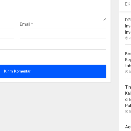
EK
DP
Email
*
In
In
2
Ke
Ke
ta
1
Ti
Ka
di
Pa
1
Ag