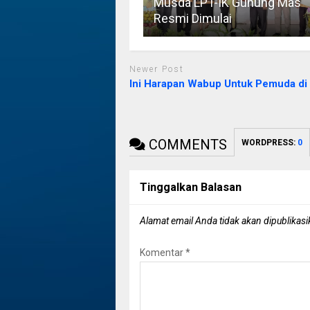
Musda LPT-IK Gunung Mas
Resmi Dimulai
Newer Post
Ini Harapan Wabup Untuk Pemuda di
COMMENTS
WORDPRESS:
0
Tinggalkan Balasan
Alamat email Anda tidak akan dipublikasi
Komentar
*