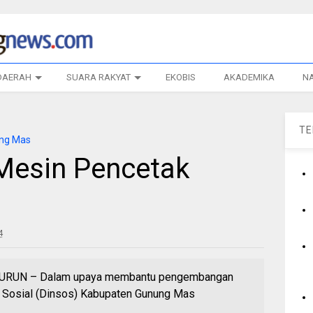
DAERAH
SUARA RAKYAT
EKOBIS
AKADEMIKA
N
T
ng Mas
Mesin Pencetak
4
RUN – Dalam upaya membantu pengembangan
s Sosial (Dinsos) Kabupaten Gunung Mas