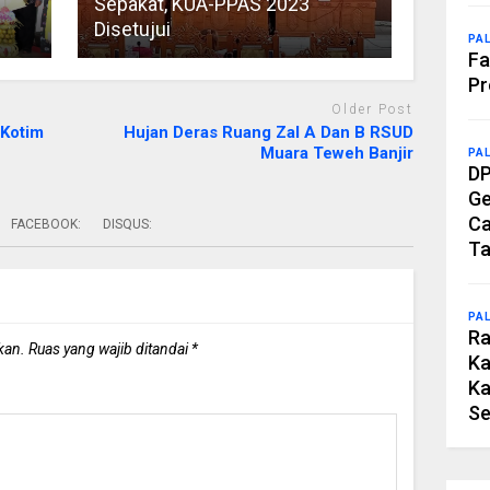
Sepakat, KUA-PPAS 2023
Disetujui
PA
Fa
Pr
Older Post
 Kotim
Hujan Deras Ruang Zal A Dan B RSUD
Muara Teweh Banjir
PA
DP
Ge
Ca
FACEBOOK:
DISQUS:
Ta
PA
Ra
kan.
Ruas yang wajib ditandai
*
Ka
Ka
Se