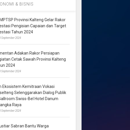
ONOMI & BISNIS
MPTSP Provinsi Kalteng Gelar Rakor
vestasi Pengisian Capaian dan Target
vestasi Tahun 2024
3 September 2024
mentan Adakan Rakor Persiapan
giatan Cetak Sawah Provinsi Kalteng
hun 2024
8 September 2024
m Ekosistem Kemitraan Vokasi
lselteng Selenggarakan Dialog Publik
 Ballroom Swiss-Bel Hotel Danum
langka Raya
8 September 2024
ustiar Sabran Bantu Warga