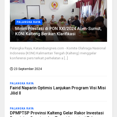
PALANGKA RAYA
Minim Prestasi di PON XXI/2024 Aceh-Sumut,
KONI Kalteng Berikan Klarifikasi
Palangka Raya, Katambungnes.com - Komite Olahraga Nasional
Indonesia (KONI) Kalimantan Tengah (Kalteng) menggelar
konferensi pers terkait perhelatan a [...]
23 September 2024
PALANGKA RAYA
Fairid Naparin Optimis Lanjukan Program Visi Misi
Jilid II
PALANGKA RAYA
DPMPTSP Provinsi Kalteng Gelar Rakor Investasi