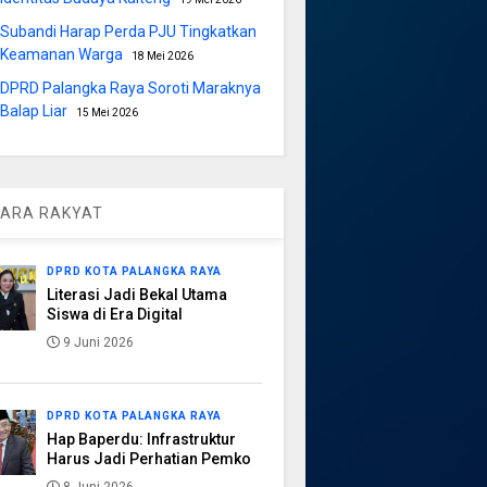
Subandi Harap Perda PJU Tingkatkan
Keamanan Warga
18 Mei 2026
DPRD Palangka Raya Soroti Maraknya
Balap Liar
15 Mei 2026
ARA RAKYAT
DPRD KOTA PALANGKA RAYA
Literasi Jadi Bekal Utama
Siswa di Era Digital
9 Juni 2026
DPRD KOTA PALANGKA RAYA
Hap Baperdu: Infrastruktur
Harus Jadi Perhatian Pemko