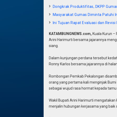
Dongkrak Produktifitas, DKPP Gumas
Masyarakat Gumas Diminta Patuhi I
Ini Tujuan Rapat Evaluasi dan Revi
KATAMBUNGNEWS.com,
Kuala Kurun –
Arini Harimurti bersama jajarannya men
siang.
Dalam kunjungan perdana tersebut keda
Ronny Karlos bersama jajarannya di hal
Rombongan Pemkab Pekalongan disambut d
orang yang pertama kali menginjak Bumi
sebagai wujud rasa hormat kepada tamu 
Wakil Bupati Arini Harimurti mengatak
menjalin hubungan kerjasama yang baik