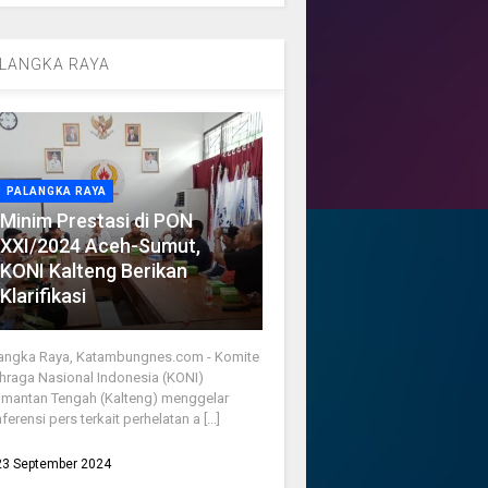
LANGKA RAYA
PALANGKA RAYA
Minim Prestasi di PON
XXI/2024 Aceh-Sumut,
KONI Kalteng Berikan
Klarifikasi
angka Raya, Katambungnes.com - Komite
hraga Nasional Indonesia (KONI)
imantan Tengah (Kalteng) menggelar
ferensi pers terkait perhelatan a [...]
23 September 2024