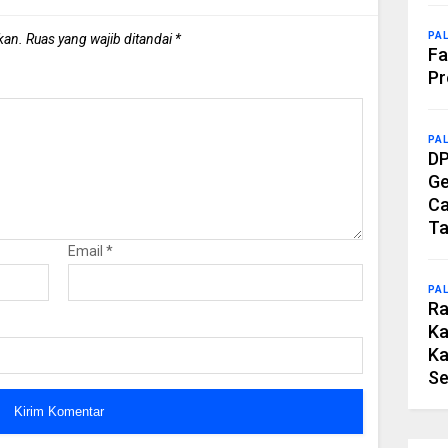
PA
kan.
Ruas yang wajib ditandai
*
Fa
Pr
PA
DP
Ge
Ca
Ta
Email
*
PA
Ra
Ka
Ka
Se