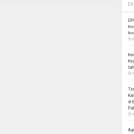
EK
DP
In
In
2
Ke
Ke
ta
1
Ti
Ka
di
Pa
1
Ag