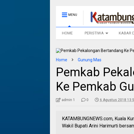
MENU
HOME
PERISTIWA
KABAR 
Home
Gunung Mas
Pemkab Pekal
Ke Pemkab G
admin 1
0
6 Agustus 2018 13:
KATAMBUNGNEWS.com, Kuala Kurun
Wakil Bupati Arini Harimurti bers