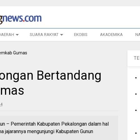
DAERAH
SUARA RAKYAT
EKOBIS
AKADEMIKA
N
T
ongan Bertandang
umas
54
 – Pemerintah Kabupaten Pekalongan dalam hal
ama jajarannya mengunjungi Kabupaten Gunun