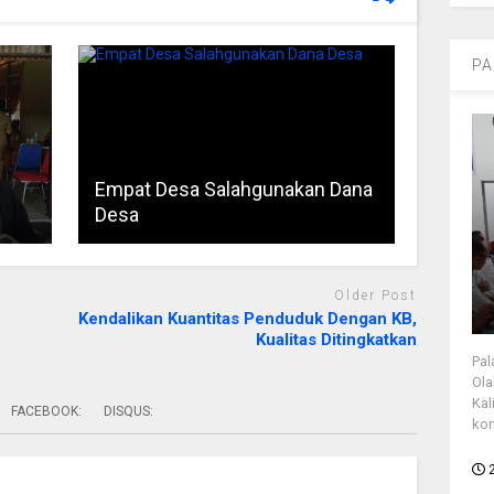
PA
Empat Desa Salahgunakan Dana
Desa
Older Post
Kendalikan Kuantitas Penduduk Dengan KB,
Kualitas Ditingkatkan
Pal
Ola
Kal
FACEBOOK:
DISQUS:
kon