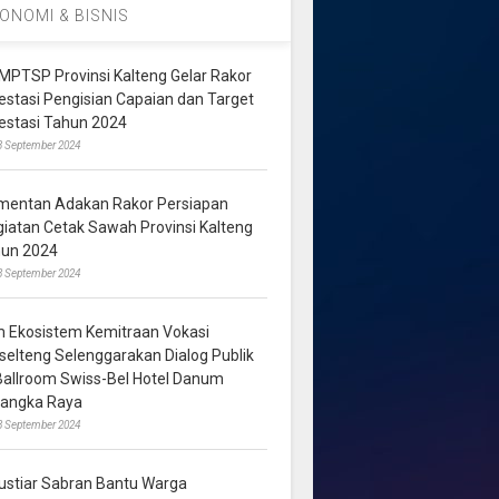
ONOMI & BISNIS
MPTSP Provinsi Kalteng Gelar Rakor
vestasi Pengisian Capaian dan Target
vestasi Tahun 2024
3 September 2024
mentan Adakan Rakor Persiapan
giatan Cetak Sawah Provinsi Kalteng
hun 2024
8 September 2024
m Ekosistem Kemitraan Vokasi
lselteng Selenggarakan Dialog Publik
 Ballroom Swiss-Bel Hotel Danum
langka Raya
8 September 2024
ustiar Sabran Bantu Warga