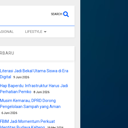
SEARCH
ASIONAL
LIFESTYLE
ERBARU
Literasi Jadi Bekal Utama Siswa di Era
Digital
9 Juni 2026
Hap Baperdu: Infrastruktur Harus Jadi
Perhatian Pemko
8 Juni 2026
Musim Kemarau, DPRD Dorong
Pengelolaan Sampah yang Aman
6 Juni 2026
FBIM Jadi Momentum Perkuat
Identitas Budaya Kalteng
19 Mei 2026