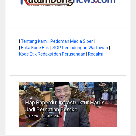
|
Tentang Kami
|
Pedoman Media Siber
|
|
Etika Kode Etik
|
SOP Perlindungan Wartawan
|
Kode Etik Redaksi dan Perusahaan
|
Redaksi
a di
Hap Baperdu: Infrastruktur Harus
Musi
Jadi Perhatian Pemko
Peng
Garen
8 Juni 2026
Garen