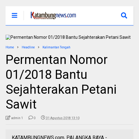
Home
Headline
Kalimantan Tengah
Permentan Nomor
01/2018 Bantu
Sejahterakan Petani
Sawit
admin 1
0
31 Agustus 2018 13:10
KATAMBUNGNEWS.com, PALANGKA RAYA -