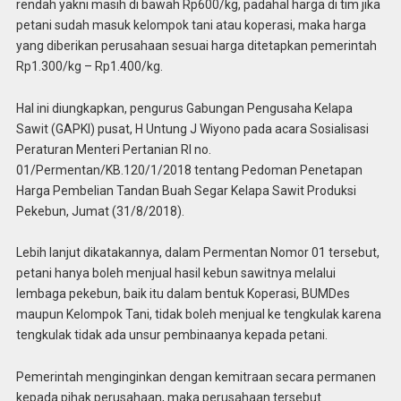
rendah yakni masih di bawah Rp600/kg, padahal harga di tim jika
petani sudah masuk kelompok tani atau koperasi, maka harga
yang diberikan perusahaan sesuai harga ditetapkan pemerintah
Rp1.300/kg – Rp1.400/kg.
Hal ini diungkapkan, pengurus Gabungan Pengusaha Kelapa
Sawit (GAPKI) pusat, H Untung J Wiyono pada acara Sosialisasi
Peraturan Menteri Pertanian RI no.
01/Permentan/KB.120/1/2018 tentang Pedoman Penetapan
Harga Pembelian Tandan Buah Segar Kelapa Sawit Produksi
Pekebun, Jumat (31/8/2018).
Lebih lanjut dikatakannya, dalam Permentan Nomor 01 tersebut,
petani hanya boleh menjual hasil kebun sawitnya melalui
lembaga pekebun, baik itu dalam bentuk Koperasi, BUMDes
maupun Kelompok Tani, tidak boleh menjual ke tengkulak karena
tengkulak tidak ada unsur pembinaanya kepada petani.
Pemerintah menginginkan dengan kemitraan secara permanen
kepada pihak perusahaan, maka perusahaan tersebut