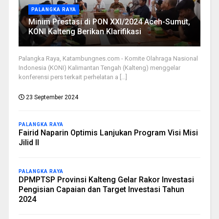
PALANGKA RAYA
Minim Prestasi di PON XXI/2024 Aceh-Sumut,
KONI Kalteng Berikan Klarifikasi
Palangka Raya, Katambungnes.com - Komite Olahraga Nasional
Indonesia (KONI) Kalimantan Tengah (Kalteng) menggelar
konferensi pers terkait perhelatan a [...]
23 September 2024
PALANGKA RAYA
Fairid Naparin Optimis Lanjukan Program Visi Misi
Jilid II
PALANGKA RAYA
DPMPTSP Provinsi Kalteng Gelar Rakor Investasi
Pengisian Capaian dan Target Investasi Tahun
2024