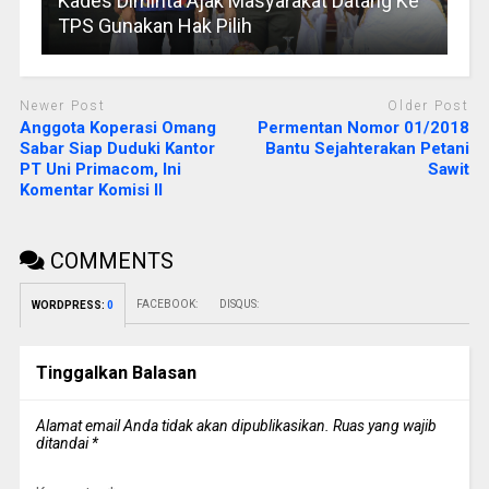
Kades Diminta Ajak Masyarakat Datang Ke
TPS Gunakan Hak Pilih
Newer Post
Older Post
Anggota Koperasi Omang
Permentan Nomor 01/2018
Sabar Siap Duduki Kantor
Bantu Sejahterakan Petani
PT Uni Primacom, Ini
Sawit
Komentar Komisi II
COMMENTS
FACEBOOK:
DISQUS:
WORDPRESS:
0
Tinggalkan Balasan
Alamat email Anda tidak akan dipublikasikan.
Ruas yang wajib
ditandai
*