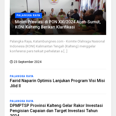
PALANGKA RAYA
Minim Prestasi di PON XXI/2024 Aceh-Sumut,
KONI Kalteng Berikan Klarifikasi
Palangka Raya, Katambungnes.com - Komite Olahraga Nasional
Indonesia (KONI) Kalimantan Tengah (Kalteng) menggelar
konferensi pers terkait perhelatan a [...]
23 September 2024
PALANGKA RAYA
Fairid Naparin Optimis Lanjukan Program Visi Misi
Jilid II
PALANGKA RAYA
DPMPTSP Provinsi Kalteng Gelar Rakor Investasi
Pengisian Capaian dan Target Investasi Tahun
2024