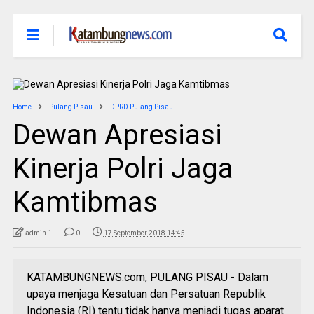
Home
Pulang Pisau
DPRD Pulang Pisau
Dewan Apresiasi
Kinerja Polri Jaga
Kamtibmas
admin 1
0
17 September 2018 14:45
KATAMBUNGNEWS.com, PULANG PISAU - Dalam
upaya menjaga Kesatuan dan Persatuan Republik
Indonesia (RI) tentu tidak hanya menjadi tugas aparat