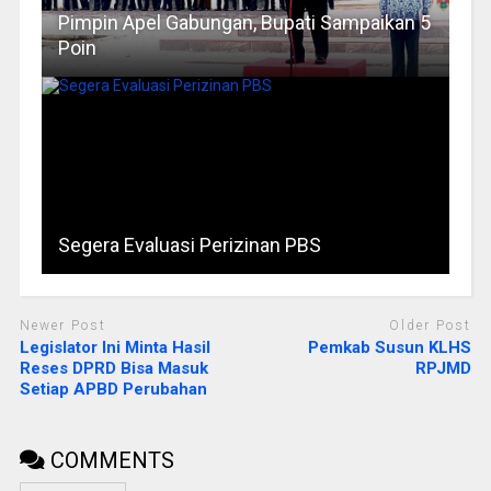
Pimpin Apel Gabungan, Bupati Sampaikan 5
Poin
Segera Evaluasi Perizinan PBS
Newer Post
Older Post
Legislator Ini Minta Hasil
Pemkab Susun KLHS
Reses DPRD Bisa Masuk
RPJMD
Setiap APBD Perubahan
COMMENTS