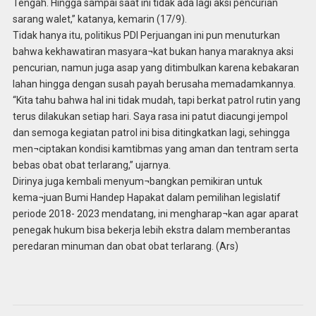
Tengah. Hingga sampai saat ini tidak ada lagi aksi pencurian
sarang walet,” katanya, kemarin (17/9).
Tidak hanya itu, politikus PDI Perjuangan ini pun menuturkan
bahwa kekhawatiran masyara¬kat bukan hanya maraknya aksi
pencurian, namun juga asap yang ditimbulkan karena kebakaran
lahan hingga dengan susah payah berusaha memadamkannya.
“Kita tahu bahwa hal ini tidak mudah, tapi berkat patrol rutin yang
terus dilakukan setiap hari. Saya rasa ini patut diacungi jempol
dan semoga kegiatan patrol ini bisa ditingkatkan lagi, sehingga
men¬ciptakan kondisi kamtibmas yang aman dan tentram serta
bebas obat obat terlarang,” ujarnya.
Dirinya juga kembali menyum¬bangkan pemikiran untuk
kema¬juan Bumi Handep Hapakat dalam pemilihan legislatif
periode 2018- 2023 mendatang, ini mengharap¬kan agar aparat
penegak hukum bisa bekerja lebih ekstra dalam memberantas
peredaran minuman dan obat obat terlarang. (Ars)