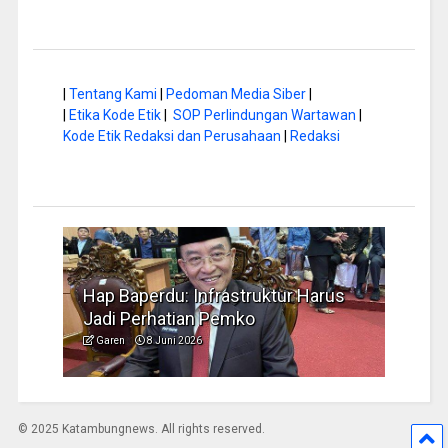
|
Tentang Kami
|
Pedoman Media Siber
|
|
Etika Kode Etik
|
SOP Perlindungan Wartawan
|
Kode Etik Redaksi dan Perusahaan
|
Redaksi
a di
Hap Baperdu: Infrastruktur Harus
Musi
Jadi Perhatian Pemko
Peng
Garen
8 Juni 2026
Garen
© 2025 Katambungnews. All rights reserved.